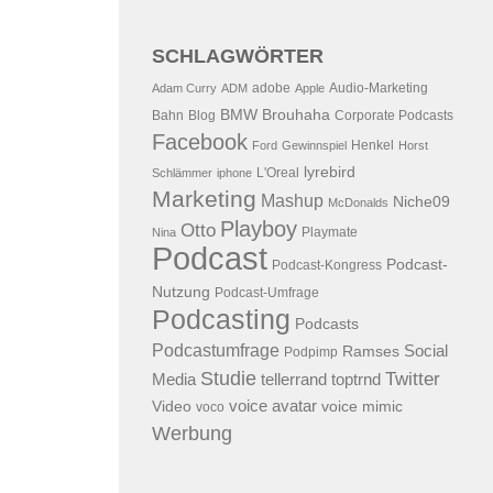
SCHLAGWÖRTER
adobe
Audio-Marketing
Adam Curry
ADM
Apple
BMW
Brouhaha
Bahn
Blog
Corporate Podcasts
Facebook
Henkel
Ford
Gewinnspiel
Horst
lyrebird
L'Oreal
Schlämmer
iphone
Marketing
Mashup
Niche09
McDonalds
Playboy
Otto
Playmate
Nina
Podcast
Podcast-
Podcast-Kongress
Nutzung
Podcast-Umfrage
Podcasting
Podcasts
Podcastumfrage
Social
Ramses
Podpimp
Studie
Twitter
Media
tellerrand
toptrnd
voice avatar
Video
voice mimic
voco
Werbung