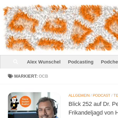
Unter dem Inhalt
Alex Wunschel
Podcasting
Podche
MARKIERT:
OCB
ALLGEMEIN
/
PODCAST
/
T
Blick 252 auf Dr. 
Frikandeljagd von 