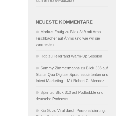
sich ein B2B-Podcast?
NEUESTE KOMMENTARE
Markus Frutig
zu
Blick 349 mit Arno
Fischbacher auf Ähms und wie wir sie
vermeiden
Rob
zu
Tellerrand Warm-Up Session
Sammy Zimmermanns
zu
Blick 335 auf
Status Quo Digitale Sprachassistenten und
Intent Marketing – Mit Robert C. Mendez
Björn
zu
Blick 310 auf Podbubble und
deutsche Podcasts
Kiu G.
zu
Viral durch Personalisierung: