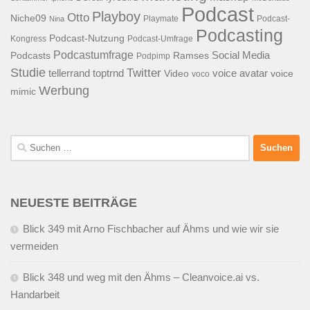
Podcast
Playboy
Otto
Niche09
Playmate
Podcast-
Nina
Podcasting
Podcast-Nutzung
Kongress
Podcast-Umfrage
Podcastumfrage
Social Media
Podcasts
Ramses
Podpimp
Studie
Twitter
tellerrand
toptrnd
voice avatar
Video
voice
voco
Werbung
mimic
Suchen
nach:
NEUESTE BEITRÄGE
Blick 349 mit Arno Fischbacher auf Ähms und wie wir sie
vermeiden
Blick 348 und weg mit den Ähms – Cleanvoice.ai vs.
Handarbeit