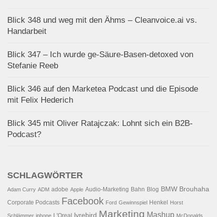
Blick 348 und weg mit den Ähms – Cleanvoice.ai vs.
Handarbeit
Blick 347 – Ich wurde ge-Säure-Basen-detoxed von
Stefanie Reeb
Blick 346 auf den Marketea Podcast und die Episode
mit Felix Hederich
Blick 345 mit Oliver Ratajczak: Lohnt sich ein B2B-
Podcast?
SCHLAGWÖRTER
BMW
Brouhaha
adobe
Audio-Marketing
Bahn
Blog
Adam Curry
ADM
Apple
Facebook
Corporate Podcasts
Henkel
Ford
Gewinnspiel
Horst
Marketing
Mashup
lyrebird
L'Oreal
Schlämmer
iphone
McDonalds