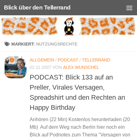
Blick über den Tellerrand
Unter dem Inhalt
MARKIERT:
NUTZUNGSRECHTE
ALLGEMEIN
/
PODCAST
/
TELLERRAND
02.11.2007
VON
ALEX WUNSCHEL
PODCAST: Blick 133 auf an
Preller, Virales Versagen,
Spreadshirt und den Rechten an
Happy Birthday
Anhören (22 Min) Kostenlos herunterladen (20
Mb) Auf dem Weg nach Berlin hier noch ein
Blick auf Podnotes zum Thema "Versagen von