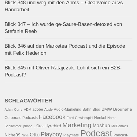
Blick 348 und weg mit den Ähms – Cleanvoice.ai vs.
Handarbeit
Blick 347 – Ich wurde ge-Säure-Basen-detoxed von
Stefanie Reeb
Blick 346 auf den Marketea Podcast und die Episode
mit Felix Hederich
Blick 345 mit Oliver Ratajczak: Lohnt sich ein B2B-
Podcast?
SCHLAGWÖRTER
BMW
Brouhaha
adobe
Audio-Marketing
Bahn
Blog
Adam Curry
ADM
Apple
Facebook
Corporate Podcasts
Henkel
Ford
Gewinnspiel
Horst
Marketing
Mashup
lyrebird
L'Oreal
Schlämmer
iphone
McDonalds
Podcast
Playboy
Otto
Niche09
Playmate
Podcast-
Nina