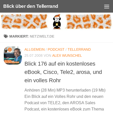
Blick über den Tellerrand
Unter dem Inhalt
MARKIERT:
NETZWELT.DE
ALLGEMEIN
/
PODCAST
/
TELLERRAND
25.07.2008
VON
ALEX WUNSCHEL
Blick 176 auf ein kostenloses
eBook, Cisco, Tele2, arosa, und
ein volles Rohr
Anhören (28 Min) MP3 herunterladen (19 Mb)
Ein Blick auf ein Volles Rohr und den neuen
Podcast von TELE2, den AROSA Sales
Podcast, ein kostenloses eBook zum Thema