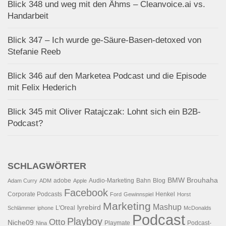
Blick 348 und weg mit den Ähms – Cleanvoice.ai vs.
Handarbeit
Blick 347 – Ich wurde ge-Säure-Basen-detoxed von
Stefanie Reeb
Blick 346 auf den Marketea Podcast und die Episode
mit Felix Hederich
Blick 345 mit Oliver Ratajczak: Lohnt sich ein B2B-
Podcast?
SCHLAGWÖRTER
BMW
Brouhaha
adobe
Audio-Marketing
Bahn
Blog
Adam Curry
ADM
Apple
Facebook
Corporate Podcasts
Henkel
Ford
Gewinnspiel
Horst
Marketing
Mashup
lyrebird
L'Oreal
Schlämmer
iphone
McDonalds
Podcast
Playboy
Otto
Niche09
Playmate
Podcast-
Nina