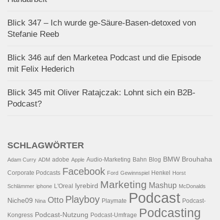
Blick 347 – Ich wurde ge-Säure-Basen-detoxed von
Stefanie Reeb
Blick 346 auf den Marketea Podcast und die Episode
mit Felix Hederich
Blick 345 mit Oliver Ratajczak: Lohnt sich ein B2B-
Podcast?
SCHLAGWÖRTER
BMW
Brouhaha
adobe
Audio-Marketing
Bahn
Blog
Adam Curry
ADM
Apple
Facebook
Corporate Podcasts
Henkel
Ford
Gewinnspiel
Horst
Marketing
Mashup
lyrebird
L'Oreal
Schlämmer
iphone
McDonalds
Podcast
Playboy
Otto
Niche09
Playmate
Podcast-
Nina
Podcasting
Podcast-Nutzung
Kongress
Podcast-Umfrage