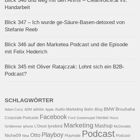
Blick 348 und weg mit den Ähms – Cleanvoice.ai vs.
Handarbeit
Blick 347 – Ich wurde ge-Säure-Basen-detoxed von
Stefanie Reeb
Blick 346 auf den Marketea Podcast und die Episode
mit Felix Hederich
Blick 345 mit Oliver Ratajczak: Lohnt sich ein B2B-
Podcast?
SCHLAGWÖRTER
BMW
Brouhaha
adobe
Audio-Marketing
Bahn
Blog
Adam Curry
ADM
Apple
Facebook
Corporate Podcasts
Henkel
Ford
Gewinnspiel
Horst
Marketing
Mashup
lyrebird
L'Oreal
Schlämmer
iphone
McDonalds
Podcast
Playboy
Otto
Niche09
Playmate
Podcast-
Nina