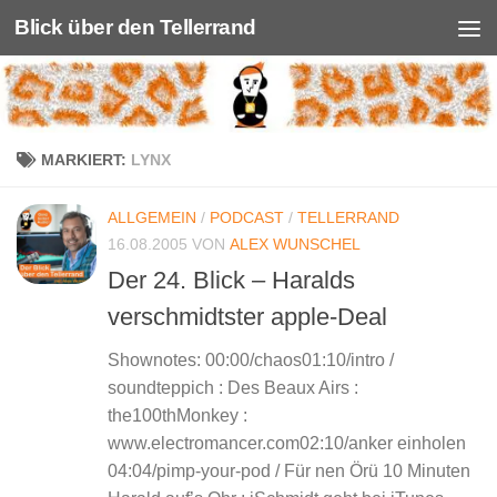
Blick über den Tellerrand
Unter dem Inhalt
MARKIERT:
LYNX
ALLGEMEIN
/
PODCAST
/
TELLERRAND
16.08.2005
VON
ALEX WUNSCHEL
Der 24. Blick – Haralds
verschmidtster apple-Deal
Shownotes: 00:00/chaos01:10/intro /
soundteppich : Des Beaux Airs :
the100thMonkey :
www.electromancer.com02:10/anker einholen
04:04/pimp-your-pod / Für nen Örü 10 Minuten