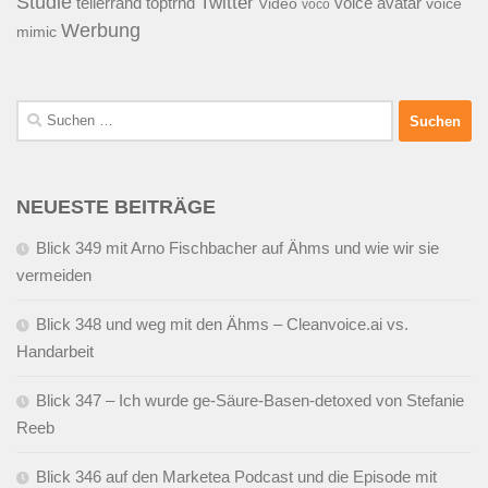
Studie
Twitter
tellerrand
toptrnd
voice avatar
Video
voice
voco
Werbung
mimic
Suchen
nach:
NEUESTE BEITRÄGE
Blick 349 mit Arno Fischbacher auf Ähms und wie wir sie
vermeiden
Blick 348 und weg mit den Ähms – Cleanvoice.ai vs.
Handarbeit
Blick 347 – Ich wurde ge-Säure-Basen-detoxed von Stefanie
Reeb
Blick 346 auf den Marketea Podcast und die Episode mit