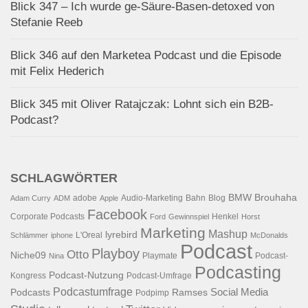
Blick 347 – Ich wurde ge-Säure-Basen-detoxed von
Stefanie Reeb
Blick 346 auf den Marketea Podcast und die Episode
mit Felix Hederich
Blick 345 mit Oliver Ratajczak: Lohnt sich ein B2B-
Podcast?
SCHLAGWÖRTER
BMW
Brouhaha
adobe
Audio-Marketing
Bahn
Blog
Adam Curry
ADM
Apple
Facebook
Corporate Podcasts
Henkel
Ford
Gewinnspiel
Horst
Marketing
Mashup
lyrebird
L'Oreal
Schlämmer
iphone
McDonalds
Podcast
Playboy
Otto
Niche09
Playmate
Podcast-
Nina
Podcasting
Podcast-Nutzung
Kongress
Podcast-Umfrage
Podcastumfrage
Social Media
Podcasts
Ramses
Podpimp