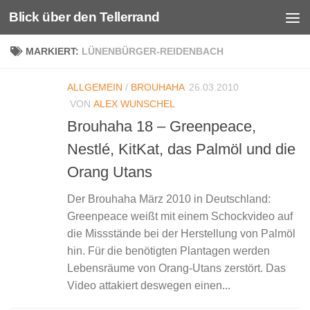
Blick über den Tellerrand
Unter dem Inhalt
MARKIERT:
LÜNENBÜRGER-REIDENBACH
ALLGEMEIN
/
BROUHAHA
26.03.2010
VON
ALEX WUNSCHEL
Brouhaha 18 – Greenpeace,
Nestlé, KitKat, das Palmöl und die
Orang Utans
Der Brouhaha März 2010 in Deutschland:
Greenpeace weißt mit einem Schockvideo auf
die Missstände bei der Herstellung von Palmöl
hin. Für die benötigten Plantagen werden
Lebensräume von Orang-Utans zerstört. Das
Video attakiert deswegen einen...