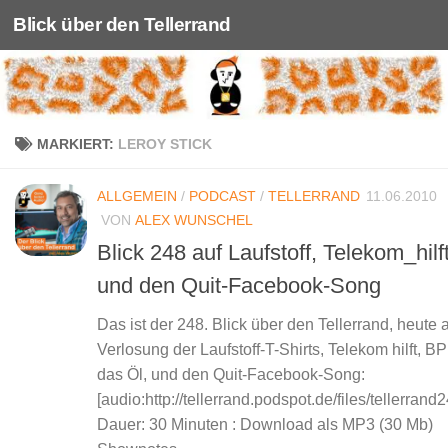
Blick über den Tellerrand
Unter dem Inhalt
MARKIERT:
LEROY STICK
ALLGEMEIN
/
PODCAST
/
TELLERRAND
11.06.2010
VON
ALEX WUNSCHEL
Blick 248 auf Laufstoff, Telekom_hilf
und den Quit-Facebook-Song
Das ist der 248. Blick über den Tellerrand, heute a
Verlosung der Laufstoff-T-Shirts, Telekom hilft, B
das Öl, und den Quit-Facebook-Song:
[audio:http://tellerrand.podspot.de/files/tellerran
Dauer: 30 Minuten : Download als MP3 (30 Mb)