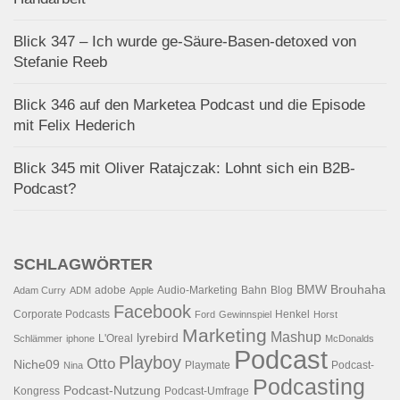
Blick 347 – Ich wurde ge-Säure-Basen-detoxed von
Stefanie Reeb
Blick 346 auf den Marketea Podcast und die Episode
mit Felix Hederich
Blick 345 mit Oliver Ratajczak: Lohnt sich ein B2B-
Podcast?
SCHLAGWÖRTER
BMW
Brouhaha
adobe
Audio-Marketing
Bahn
Blog
Adam Curry
ADM
Apple
Facebook
Corporate Podcasts
Henkel
Ford
Gewinnspiel
Horst
Marketing
Mashup
lyrebird
L'Oreal
Schlämmer
iphone
McDonalds
Podcast
Playboy
Otto
Niche09
Playmate
Podcast-
Nina
Podcasting
Podcast-Nutzung
Kongress
Podcast-Umfrage