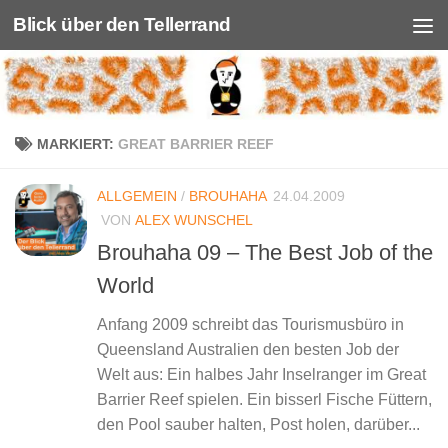
Blick über den Tellerrand
Unter dem Inhalt
MARKIERT:
GREAT BARRIER REEF
ALLGEMEIN
/
BROUHAHA
24.04.2009
VON
ALEX WUNSCHEL
Brouhaha 09 – The Best Job of the
World
Anfang 2009 schreibt das Tourismusbüro in
Queensland Australien den besten Job der
Welt aus: Ein halbes Jahr Inselranger im Great
Barrier Reef spielen. Ein bisserl Fische Füttern,
den Pool sauber halten, Post holen, darüber...