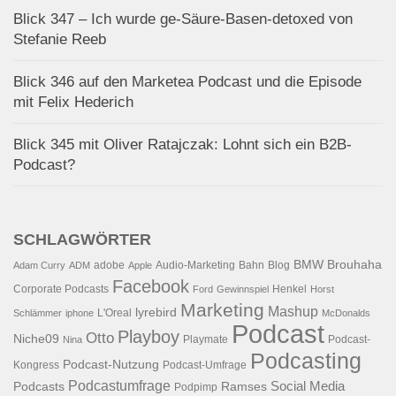
Blick 347 – Ich wurde ge-Säure-Basen-detoxed von
Stefanie Reeb
Blick 346 auf den Marketea Podcast und die Episode
mit Felix Hederich
Blick 345 mit Oliver Ratajczak: Lohnt sich ein B2B-
Podcast?
SCHLAGWÖRTER
BMW
Brouhaha
adobe
Audio-Marketing
Bahn
Blog
Adam Curry
ADM
Apple
Facebook
Corporate Podcasts
Henkel
Ford
Gewinnspiel
Horst
Marketing
Mashup
lyrebird
L'Oreal
Schlämmer
iphone
McDonalds
Podcast
Playboy
Otto
Niche09
Playmate
Podcast-
Nina
Podcasting
Podcast-Nutzung
Kongress
Podcast-Umfrage
Podcastumfrage
Social Media
Podcasts
Ramses
Podpimp