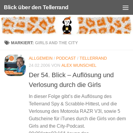
Blick über den Tellerrand
Unter dem Inhalt
MARKIERT:
GIRLS AND THE CITY
ALLGEMEIN
/
PODCAST
/
TELLERRAND
24.02.2006
VON
ALEX WUNSCHEL
Der 54. Blick – Auflösung und
Verlosung durch die Girls
In dieser Folge gibt’s die Auflösung des
Tellerrand Spy & Scrabble-Hittest, und die
Verlosung des Motorola RAZR V3I, sowie 5
Gutscheine für iTunes durch die Girls von dem
Girls and the City-Podcast.