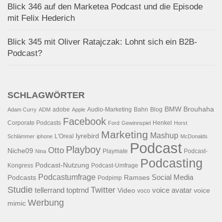
Blick 346 auf den Marketea Podcast und die Episode
mit Felix Hederich
Blick 345 mit Oliver Ratajczak: Lohnt sich ein B2B-
Podcast?
SCHLAGWÖRTER
BMW
Brouhaha
adobe
Audio-Marketing
Bahn
Blog
Adam Curry
ADM
Apple
Facebook
Corporate Podcasts
Henkel
Ford
Gewinnspiel
Horst
Marketing
Mashup
lyrebird
L'Oreal
Schlämmer
iphone
McDonalds
Podcast
Playboy
Otto
Niche09
Playmate
Podcast-
Nina
Podcasting
Podcast-Nutzung
Kongress
Podcast-Umfrage
Podcastumfrage
Social Media
Podcasts
Ramses
Podpimp
Studie
Twitter
tellerrand
toptrnd
voice avatar
Video
voice
voco
Werbung
mimic