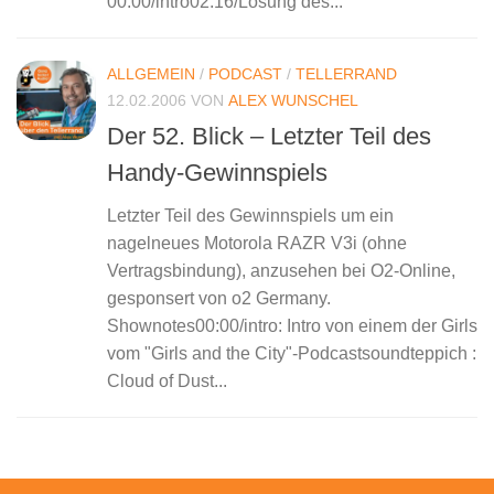
00:00/intro02:16/Lösung des...
ALLGEMEIN
/
PODCAST
/
TELLERRAND
12.02.2006
VON
ALEX WUNSCHEL
Der 52. Blick – Letzter Teil des
Handy-Gewinnspiels
Letzter Teil des Gewinnspiels um ein
nagelneues Motorola RAZR V3i (ohne
Vertragsbindung), anzusehen bei O2-Online,
gesponsert von o2 Germany.
Shownotes00:00/intro: Intro von einem der Girls
vom "Girls and the City"-Podcastsoundteppich :
Cloud of Dust...