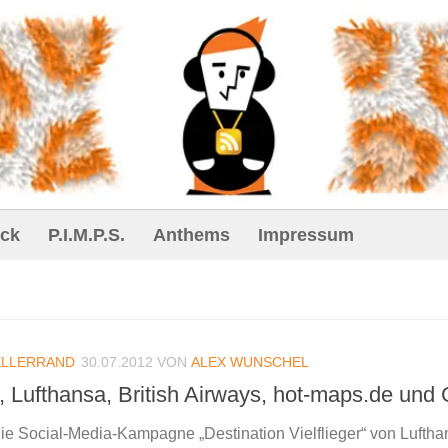
ck
P.I.M.P.S.
Anthems
Impressum
ELLERRAND
30.07.2012
VON
ALEX WUNSCHEL
r, Lufthansa, British Airways, hot-maps.de un
 die Social-Media-Kampagne „Destination Vielflieger“ von Luftha