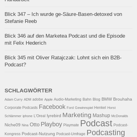
Blick 347 – Ich wurde ge-Säure-Basen-detoxed von
Stefanie Reeb
Blick 346 auf den Marketea Podcast und die Episode
mit Felix Hederich
Blick 345 mit Oliver Ratajczak: Lohnt sich ein B2B-
Podcast?
SCHLAGWÖRTER
BMW
Brouhaha
adobe
Audio-Marketing
Bahn
Blog
Adam Curry
ADM
Apple
Facebook
Corporate Podcasts
Henkel
Ford
Gewinnspiel
Horst
Marketing
Mashup
lyrebird
L'Oreal
Schlämmer
iphone
McDonalds
Podcast
Playboy
Otto
Niche09
Playmate
Podcast-
Nina
Podcasting
Podcast-Nutzung
Kongress
Podcast-Umfrage