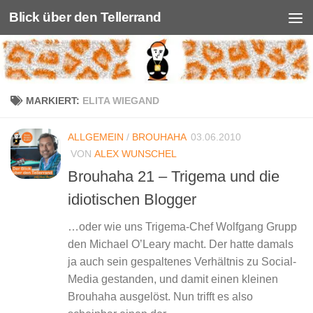
Blick über den Tellerrand
Unter dem Inhalt
MARKIERT:
ELITA WIEGAND
ALLGEMEIN
/
BROUHAHA
03.06.2010
VON
ALEX WUNSCHEL
Brouhaha 21 – Trigema und die
idiotischen Blogger
…oder wie uns Trigema-Chef Wolfgang Grupp
den Michael O’Leary macht. Der hatte damals
ja auch sein gespaltenes Verhältnis zu Social-
Media gestanden, und damit einen kleinen
Brouhaha ausgelöst. Nun trifft es also