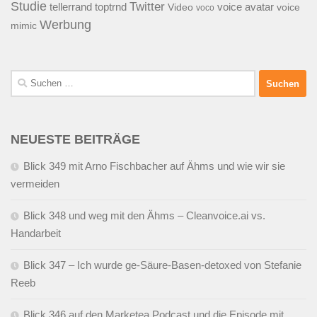
Studie
Twitter
tellerrand
toptrnd
voice avatar
Video
voice
voco
Werbung
mimic
Suchen
nach:
NEUESTE BEITRÄGE
Blick 349 mit Arno Fischbacher auf Ähms und wie wir sie
vermeiden
Blick 348 und weg mit den Ähms – Cleanvoice.ai vs.
Handarbeit
Blick 347 – Ich wurde ge-Säure-Basen-detoxed von Stefanie
Reeb
Blick 346 auf den Marketea Podcast und die Episode mit