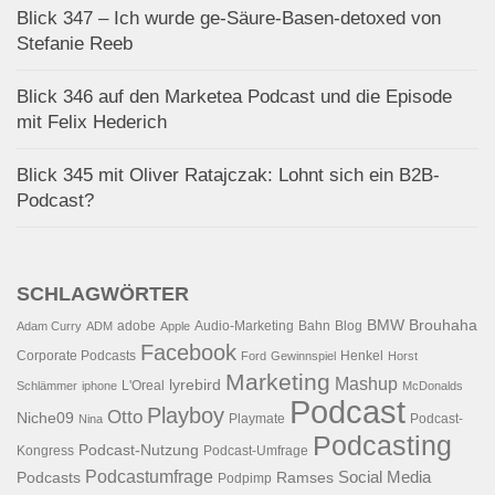
Blick 347 – Ich wurde ge-Säure-Basen-detoxed von
Stefanie Reeb
Blick 346 auf den Marketea Podcast und die Episode
mit Felix Hederich
Blick 345 mit Oliver Ratajczak: Lohnt sich ein B2B-
Podcast?
SCHLAGWÖRTER
BMW
Brouhaha
adobe
Audio-Marketing
Bahn
Blog
Adam Curry
ADM
Apple
Facebook
Corporate Podcasts
Henkel
Ford
Gewinnspiel
Horst
Marketing
Mashup
lyrebird
L'Oreal
Schlämmer
iphone
McDonalds
Podcast
Playboy
Otto
Niche09
Playmate
Podcast-
Nina
Podcasting
Podcast-Nutzung
Kongress
Podcast-Umfrage
Podcastumfrage
Social Media
Podcasts
Ramses
Podpimp