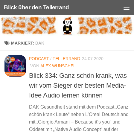
Blick über den Tellerrand
Unter dem Inhalt
MARKIERT:
DAK
PODCAST
/
TELLERRAND
24.07.2020
VON
ALEX WUNSCHEL
Blick 334: Ganz schön krank, was
wir vom Sieger der besten Media-
Idee Audio lernen können
DAK Gesundheit stand mit dem Podcast „Ganz
schön krank Leute“ neben L’Oreal Deutschland
mit „Giorgio Armani – Because it’s you“ und
Oddset mit „Native Audio Concept“ auf der