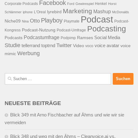
Facebook
Corporate Podcasts
Henkel
Ford
Gewinnspiel
Horst
Marketing
Mashup
lyrebird
L'Oreal
Schlämmer
iphone
McDonalds
Podcast
Playboy
Otto
Niche09
Playmate
Podcast-
Nina
Podcasting
Podcast-Nutzung
Kongress
Podcast-Umfrage
Podcastumfrage
Social Media
Podcasts
Ramses
Podpimp
Studie
Twitter
tellerrand
toptrnd
voice avatar
Video
voice
voco
Werbung
mimic
Suchen
nach:
NEUESTE BEITRÄGE
Blick 349 mit Arno Fischbacher auf Ähms und wie wir sie
vermeiden
Blick 348 und weg mit den Ähms – Cleanvoice.ai vs.