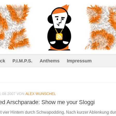
ck
P.I.M.P.S.
Anthems
Impressum
1.08.2007
VON
ALEX WUNSCHEL
d Arschparade: Show me your Sloggi
mit vier Hintern durch Schwapodding. Nach kurzer Ablenkung dur