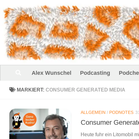
Unter dem Inhalt
Alex Wunschel
Podcasting
Podche
MARKIERT:
CONSUMER GENERATED MEDIA
ALLGEMEIN
/
PODNOTES
3
Consumer Generate
Heute fuhr ein Litomobil 