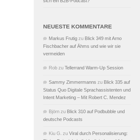
sich ein B2B-Podcast?
NEUESTE KOMMENTARE
Markus Frutig
zu
Blick 349 mit Arno
Fischbacher auf Ähms und wie wir sie
vermeiden
Rob
zu
Tellerrand Warm-Up Session
Sammy Zimmermanns
zu
Blick 335 auf
Status Quo Digitale Sprachassistenten und
Intent Marketing – Mit Robert C. Mendez
Björn
zu
Blick 310 auf Podbubble und
deutsche Podcasts
Kiu G.
zu
Viral durch Personalisierung: