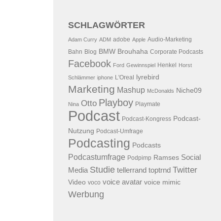
SCHLAGWÖRTER
adobe
Audio-Marketing
Adam Curry
ADM
Apple
BMW
Brouhaha
Bahn
Blog
Corporate Podcasts
Facebook
Henkel
Ford
Gewinnspiel
Horst
lyrebird
L'Oreal
Schlämmer
iphone
Marketing
Mashup
Niche09
McDonalds
Playboy
Otto
Playmate
Nina
Podcast
Podcast-
Podcast-Kongress
Nutzung
Podcast-Umfrage
Podcasting
Podcasts
Podcastumfrage
Social
Ramses
Podpimp
Studie
Twitter
Media
tellerrand
toptrnd
voice avatar
Video
voice mimic
voco
Werbung