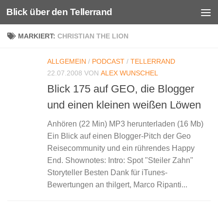
Blick über den Tellerrand
Unter dem Inhalt
MARKIERT:
CHRISTIAN THE LION
ALLGEMEIN
/
PODCAST
/
TELLERRAND
22.07.2008
VON
ALEX WUNSCHEL
Blick 175 auf GEO, die Blogger
und einen kleinen weißen Löwen
Anhören (22 Min) MP3 herunterladen (16 Mb)
Ein Blick auf einen Blogger-Pitch der Geo
Reisecommunity und ein rührendes Happy
End. Shownotes: Intro: Spot "Steiler Zahn"
Storyteller Besten Dank für iTunes-
Bewertungen an thilgert, Marco Ripanti...