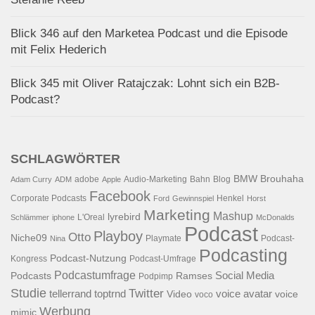
Blick 346 auf den Marketea Podcast und die Episode
mit Felix Hederich
Blick 345 mit Oliver Ratajczak: Lohnt sich ein B2B-
Podcast?
SCHLAGWÖRTER
BMW
Brouhaha
adobe
Audio-Marketing
Bahn
Blog
Adam Curry
ADM
Apple
Facebook
Corporate Podcasts
Henkel
Ford
Gewinnspiel
Horst
Marketing
Mashup
lyrebird
L'Oreal
Schlämmer
iphone
McDonalds
Podcast
Playboy
Otto
Niche09
Playmate
Podcast-
Nina
Podcasting
Podcast-Nutzung
Kongress
Podcast-Umfrage
Podcastumfrage
Social Media
Podcasts
Ramses
Podpimp
Studie
Twitter
tellerrand
toptrnd
voice avatar
Video
voice
voco
Werbung
mimic