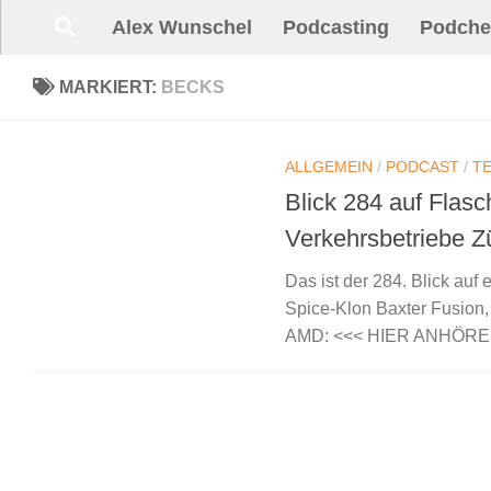
Alex Wunschel
Podcasting
Podche
Unter dem Inhalt
MARKIERT:
BECKS
ALLGEMEIN
/
PODCAST
/
T
Blick 284 auf Flas
Verkehrsbetriebe Z
Das ist der 284. Blick auf
Spice-Klon Baxter Fusion
AMD: <<< HIER ANHÖREN (3