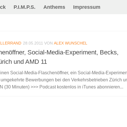
ck
P.I.M.P.S.
Anthems
Impressum
ELLERRAND
28.05.2011
VON
ALEX WUNSCHEL
chenöffner, Social-Media-Experiment, Becks,
ürich und AMD 11
 einen Social-Media-Flaschenöffner, ein Social-Media-Experimen
, umgekehrte Bewerbungen bei den Verkehrsbetrieben Zürich u
0 Minuten) >>> Podcast kostenlos in iTunes abonnieren...