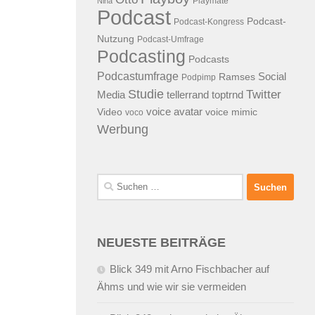
Playmate
Nina
Podcast
Podcast-
Podcast-Kongress
Nutzung
Podcast-Umfrage
Podcasting
Podcasts
Podcastumfrage
Social
Ramses
Podpimp
Studie
Twitter
Media
tellerrand
toptrnd
voice avatar
Video
voice mimic
voco
Werbung
Suchen
nach:
NEUESTE BEITRÄGE
Blick 349 mit Arno Fischbacher auf
Ähms und wie wir sie vermeiden