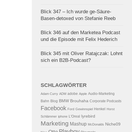
Blick 347 – Ich wurde ge-Säure-
Basen-detoxed von Stefanie Reeb
Blick 346 auf den Marketea Podcast
und die Episode mit Felix Hederich
Blick 345 mit Oliver Ratajczak: Lohnt
sich ein B2B-Podcast?
SCHLAGWÖRTER
adobe
Audio-Marketing
Adam Curry
ADM
Apple
BMW
Brouhaha
Bahn
Blog
Corporate Podcasts
Facebook
Henkel
Ford
Gewinnspiel
Horst
lyrebird
L'Oreal
Schlämmer
iphone
Marketing
Mashup
Niche09
McDonalds
Playboy
Otto