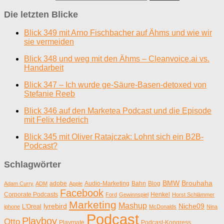
Die letzten Blicke
Blick 349 mit Arno Fischbacher auf Ähms und wie wir
sie vermeiden
Blick 348 und weg mit den Ähms – Cleanvoice.ai vs.
Handarbeit
Blick 347 – Ich wurde ge-Säure-Basen-detoxed von
Stefanie Reeb
Blick 346 auf den Marketea Podcast und die Episode
mit Felix Hederich
Blick 345 mit Oliver Ratajczak: Lohnt sich ein B2B-
Podcast?
Schlagwörter
BMW
Brouhaha
adobe
Audio-Marketing
Bahn
Blog
Adam Curry
ADM
Apple
Facebook
Corporate Podcasts
Henkel
Ford
Gewinnspiel
Horst Schlämmer
Marketing
Mashup
lyrebird
Niche09
L'Oreal
iphone
McDonalds
Nina
Podcast
Playboy
Otto
Playmate
Podcast-Kongress