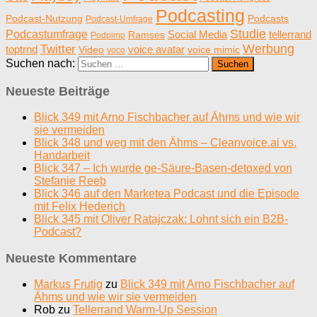
Podcasting
Podcast-Nutzung
Podcasts
Podcast-Umfrage
Studie
Podcastumfrage
Social Media
tellerrand
Ramses
Podpimp
Werbung
Twitter
toptrnd
voice avatar
Video
voice mimic
voco
Suchen nach:
Neueste Beiträge
Blick 349 mit Arno Fischbacher auf Ähms und wie wir
sie vermeiden
Blick 348 und weg mit den Ähms – Cleanvoice.ai vs.
Handarbeit
Blick 347 – Ich wurde ge-Säure-Basen-detoxed von
Stefanie Reeb
Blick 346 auf den Marketea Podcast und die Episode
mit Felix Hederich
Blick 345 mit Oliver Ratajczak: Lohnt sich ein B2B-
Podcast?
Neueste Kommentare
Markus Frutig
zu
Blick 349 mit Arno Fischbacher auf
Ähms und wie wir sie vermeiden
Rob
zu
Tellerrand Warm-Up Session