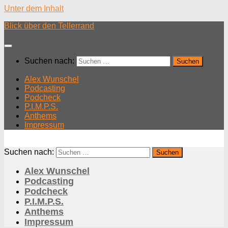
Unter dem Inhalt
Blick über den Tellerrand
Suchen nach:
Alex Wunschel
Podcasting
Podcheck
P.I.M.P.S.
Anthems
Impressum
Suchen nach:
Alex Wunschel
Podcasting
Podcheck
P.I.M.P.S.
Anthems
Impressum