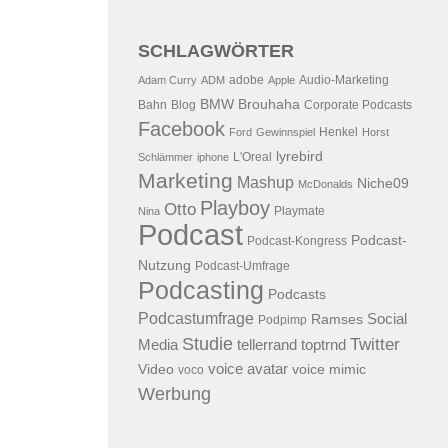
SCHLAGWÖRTER
adobe
Audio-Marketing
Adam Curry
ADM
Apple
BMW
Brouhaha
Bahn
Blog
Corporate Podcasts
Facebook
Henkel
Ford
Gewinnspiel
Horst
lyrebird
L'Oreal
Schlämmer
iphone
Marketing
Mashup
Niche09
McDonalds
Playboy
Otto
Playmate
Nina
Podcast
Podcast-
Podcast-Kongress
Nutzung
Podcast-Umfrage
Podcasting
Podcasts
Podcastumfrage
Social
Ramses
Podpimp
Studie
Twitter
Media
tellerrand
toptrnd
voice avatar
Video
voice mimic
voco
Werbung