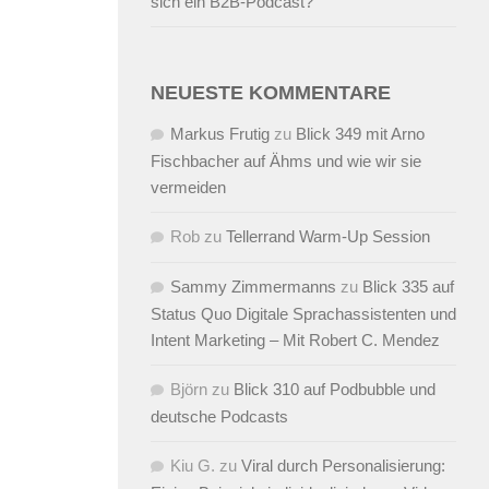
sich ein B2B-Podcast?
NEUESTE KOMMENTARE
Markus Frutig
zu
Blick 349 mit Arno
Fischbacher auf Ähms und wie wir sie
vermeiden
Rob
zu
Tellerrand Warm-Up Session
Sammy Zimmermanns
zu
Blick 335 auf
Status Quo Digitale Sprachassistenten und
Intent Marketing – Mit Robert C. Mendez
Björn
zu
Blick 310 auf Podbubble und
deutsche Podcasts
Kiu G.
zu
Viral durch Personalisierung: