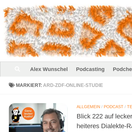
Unter dem Inhalt
Alex Wunschel
Podcasting
Podche
MARKIERT:
ARD-ZDF-ONLINE-STUDIE
ALLGEMEIN
/
PODCAST
/
T
Blick 222 auf leck
heiteres Dialekte-