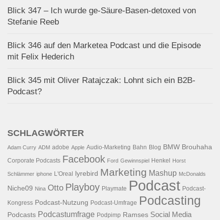
Blick 347 – Ich wurde ge-Säure-Basen-detoxed von
Stefanie Reeb
Blick 346 auf den Marketea Podcast und die Episode
mit Felix Hederich
Blick 345 mit Oliver Ratajczak: Lohnt sich ein B2B-
Podcast?
SCHLAGWÖRTER
BMW
Brouhaha
adobe
Audio-Marketing
Bahn
Blog
Adam Curry
ADM
Apple
Facebook
Corporate Podcasts
Henkel
Ford
Gewinnspiel
Horst
Marketing
Mashup
lyrebird
L'Oreal
Schlämmer
iphone
McDonalds
Podcast
Playboy
Otto
Niche09
Playmate
Podcast-
Nina
Podcasting
Podcast-Nutzung
Kongress
Podcast-Umfrage
Podcastumfrage
Social Media
Podcasts
Ramses
Podpimp