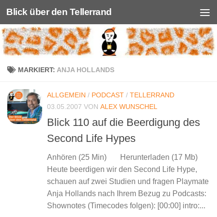
Blick über den Tellerrand
Unter dem Inhalt
MARKIERT:
ANJA HOLLANDS
ALLGEMEIN
/
PODCAST
/
TELLERRAND
03.05.2007
VON
ALEX WUNSCHEL
Blick 110 auf die Beerdigung des
Second Life Hypes
Anhören (25 Min) Herunterladen (17 Mb)
Heute beerdigen wir den Second Life Hype,
schauen auf zwei Studien und fragen Playmate
Anja Hollands nach Ihrem Bezug zu Podcasts:
Shownotes (Timecodes folgen): [00:00] intro:...