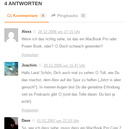
4 ANTWORTEN
Kommentare
4
Pingbacks
0
Alexx
28.12.2006 um 17:15 Uhr
Wenn ich das richtig sehe, ist das ein MacBook Pro oder
Power Book, oder? 🙂 Doch schwach geworden?
Antworten
Joachim
29.12.2006 um 11:47 Uhr
Hallo Lara! Schön, Dich auch mal zu sehen 🙂 Toll, wie Du
das machst, dem Alex auf die Spur zu helfen („Jetzt is aber
genuch!“). In meinen Augen bist Du die genialste Erfindung,
seit es Podcasts gibt 🙂 (und das Tolle daran: Du bist ja
echt!)
Antworten
Dave
01.01.2007 um 22:03 Uhr
So, wie ich dass sehe, muss dass ein MacBook Pro Core 2