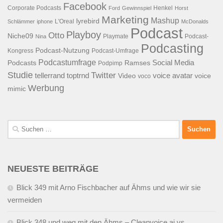
Facebook
Corporate Podcasts
Henkel
Ford
Gewinnspiel
Horst
Marketing
Mashup
lyrebird
L'Oreal
Schlämmer
iphone
McDonalds
Podcast
Playboy
Otto
Niche09
Playmate
Podcast-
Nina
Podcasting
Podcast-Nutzung
Kongress
Podcast-Umfrage
Podcastumfrage
Social Media
Podcasts
Ramses
Podpimp
Studie
Twitter
tellerrand
toptrnd
voice avatar
Video
voice
voco
Werbung
mimic
Suchen
nach:
NEUESTE BEITRÄGE
Blick 349 mit Arno Fischbacher auf Ähms und wie wir sie
vermeiden
Blick 348 und weg mit den Ähms – Cleanvoice.ai vs.