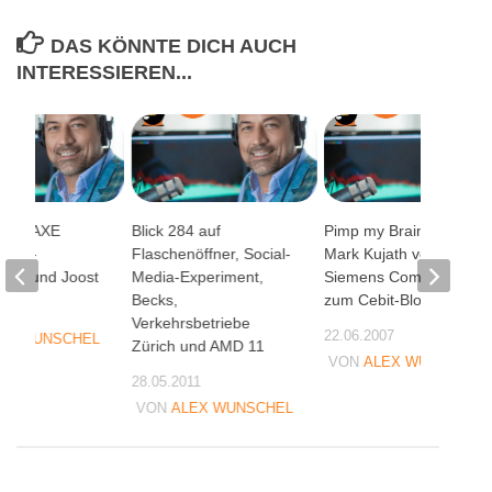
DAS KÖNNTE DICH AUCH
INTERESSIEREN...
5 auf AXE
Blick 284 auf
Pimp my Brain mit
V VW-
Flaschenöffner, Social-
Mark Kujath von Fujitsu
mer und Joost
Media-Experiment,
Siemens Computers
Becks,
zum Cebit-Blog
07
Verkehrsbetriebe
22.06.2007
EX WUNSCHEL
Zürich und AMD 11
VON
ALEX WUNSCHEL
28.05.2011
VON
ALEX WUNSCHEL