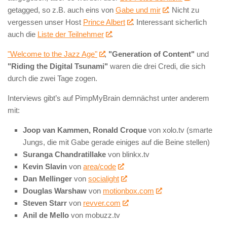
getagged, so z.B. auch eins von
Gabe und mir
. Nicht zu
vergessen unser Host
Prince Albert
. Interessant sicherlich
auch die
Liste der Teilnehmer
.
"Welcome to the Jazz Age"
,
"Generation of Content"
und
"Riding the Digital Tsunami"
waren die drei Credi, die sich
durch die zwei Tage zogen.
Interviews gibt’s auf PimpMyBrain demnächst unter anderem
mit:
Joop van Kammen, Ronald Croque
von xolo.tv (smarte
Jungs, die mit Gabe gerade einiges auf die Beine stellen)
Suranga Chandratillake
von blinkx.tv
Kevin Slavin
von
area/code
Dan Mellinger
von
socialight
Douglas Warshaw
von
motionbox.com
Steven Starr
von
revver.com
Anil de Mello
von mobuzz.tv