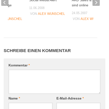
umfrage
sind online
11.06.2008
07
24.05.2007
VON
ALEX WUNSCHEL
EX WUNSCHEL
VON
ALEX WUNSCHEL
SCHREIBE EINEN KOMMENTAR
Kommentar
*
Name
*
E-Mail-Adresse
*