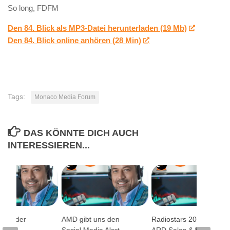
So long, FDFM
Den 84. Blick als MP3-Datei herunterladen (19 Mb)
Den 84. Blick online anhören (28 Min)
Tags:
Monaco Media Forum
DAS KÖNNTE DICH AUCH
INTERESSIEREN...
isse der
AMD gibt uns den
Radiostars 2007 der
Social Media Alert
ARD Sales & Services