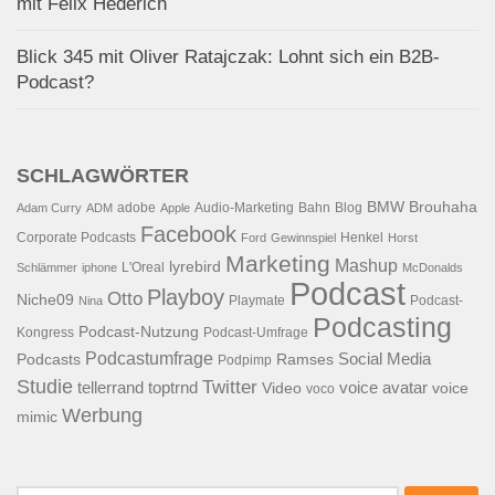
mit Felix Hederich
Blick 345 mit Oliver Ratajczak: Lohnt sich ein B2B-
Podcast?
SCHLAGWÖRTER
BMW
Brouhaha
adobe
Audio-Marketing
Bahn
Blog
Adam Curry
ADM
Apple
Facebook
Corporate Podcasts
Henkel
Ford
Gewinnspiel
Horst
Marketing
Mashup
lyrebird
L'Oreal
Schlämmer
iphone
McDonalds
Podcast
Playboy
Otto
Niche09
Playmate
Podcast-
Nina
Podcasting
Podcast-Nutzung
Kongress
Podcast-Umfrage
Podcastumfrage
Social Media
Podcasts
Ramses
Podpimp
Studie
Twitter
tellerrand
toptrnd
voice avatar
Video
voice
voco
Werbung
mimic