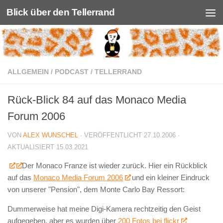
Blick über den Tellerrand
Unter dem Inhalt
ALLGEMEIN
/
PODCAST
/
TELLERRAND
Rück-Blick 84 auf das Monaco Media
Forum 2006
VON
ALEX WUNSCHEL
· VERÖFFENTLICHT
27.10.2006
·
AKTUALISIERT
15.03.2021
Der Monaco Franze ist wieder zurück. Hier ein Rückblick
auf das
Monaco Media Forum 2006
und ein kleiner Eindruck
von unserer "Pension", dem Monte Carlo Bay Ressort:
Dummerweise hat meine Digi-Kamera rechtzeitig den Geist
aufgegeben, aber es wurden über
200 Fotos bei flickr