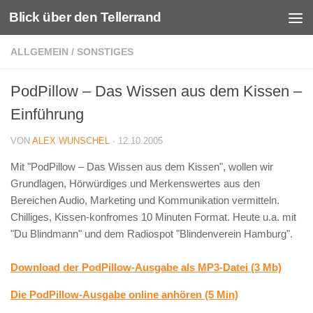
Blick über den Tellerrand
Unter dem Inhalt
ALLGEMEIN
/
SONSTIGES
PodPillow – Das Wissen aus dem Kissen –
Einführung
VON
ALEX WUNSCHEL
·
12.10.2005
Mit "PodPillow – Das Wissen aus dem Kissen", wollen wir
Grundlagen, Hörwürdiges und Merkenswertes aus den
Bereichen Audio, Marketing und Kommunikation vermitteln.
Chilliges, Kissen-konfromes 10 Minuten Format. Heute u.a. mit
"Du Blindmann" und dem Radiospot "Blindenverein Hamburg".
Download der PodPillow-Ausgabe als MP3-Datei (3 Mb)
Die PodPillow-Ausgabe online anhören (5 Min)