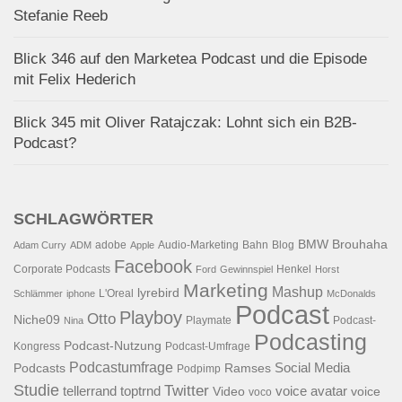
Stefanie Reeb
Blick 346 auf den Marketea Podcast und die Episode
mit Felix Hederich
Blick 345 mit Oliver Ratajczak: Lohnt sich ein B2B-
Podcast?
SCHLAGWÖRTER
BMW
Brouhaha
adobe
Audio-Marketing
Bahn
Blog
Adam Curry
ADM
Apple
Facebook
Corporate Podcasts
Henkel
Ford
Gewinnspiel
Horst
Marketing
Mashup
lyrebird
L'Oreal
Schlämmer
iphone
McDonalds
Podcast
Playboy
Otto
Niche09
Playmate
Podcast-
Nina
Podcasting
Podcast-Nutzung
Kongress
Podcast-Umfrage
Podcastumfrage
Social Media
Podcasts
Ramses
Podpimp
Studie
Twitter
tellerrand
toptrnd
voice avatar
Video
voice
voco