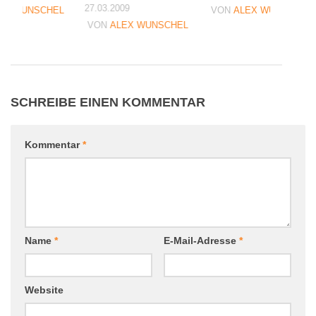
27.03.2009
EX WUNSCHEL
VON
ALEX WUNSCHEL
VON
ALEX WUNSCHEL
SCHREIBE EINEN KOMMENTAR
Kommentar
*
Name
*
E-Mail-Adresse
*
Website