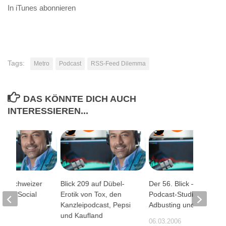
In iTunes abonnieren
Tags:
Metro
Podcast
RSS-Feed Dilemma
DAS KÖNNTE DICH AUCH
INTERESSIEREN...
en Schweizer
Blick 209 auf Dübel-
Der 56. Blick –
hmen Social
Erotik von Tox, den
Podcast-Studien,
Kanzleipodcast, Pepsi
Adbusting und ZEN-TV
und Kaufland
12
06.03.2006