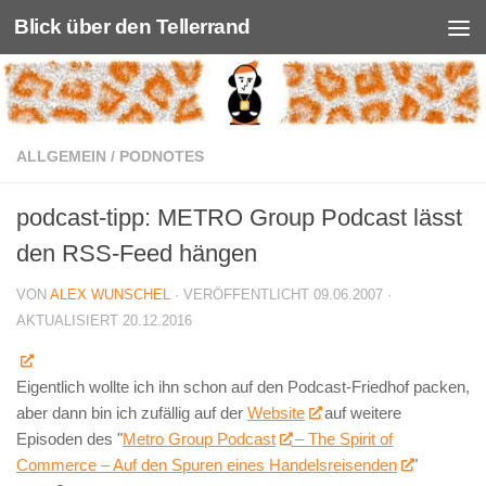
Blick über den Tellerrand
Unter dem Inhalt
ALLGEMEIN
/
PODNOTES
podcast-tipp: METRO Group Podcast lässt
den RSS-Feed hängen
VON
ALEX WUNSCHEL
· VERÖFFENTLICHT
09.06.2007
·
AKTUALISIERT
20.12.2016
Eigentlich wollte ich ihn schon auf den Podcast-Friedhof packen,
aber dann bin ich zufällig auf der
Website
auf weitere
Episoden des "
Metro Group Podcast
– The Spirit of
Commerce – Auf den Spuren eines Handelsreisenden
"