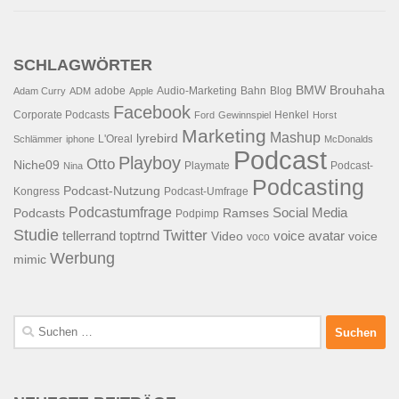
SCHLAGWÖRTER
BMW
Brouhaha
adobe
Audio-Marketing
Bahn
Blog
Adam Curry
ADM
Apple
Facebook
Corporate Podcasts
Henkel
Ford
Gewinnspiel
Horst
Marketing
Mashup
lyrebird
L'Oreal
Schlämmer
iphone
McDonalds
Podcast
Playboy
Otto
Niche09
Playmate
Podcast-
Nina
Podcasting
Podcast-Nutzung
Kongress
Podcast-Umfrage
Podcastumfrage
Social Media
Podcasts
Ramses
Podpimp
Studie
Twitter
tellerrand
toptrnd
voice avatar
Video
voice
voco
Werbung
mimic
Suchen
nach: