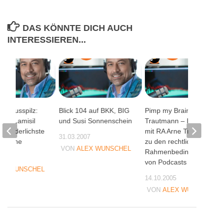
DAS KÖNNTE DICH AUCH
INTERESSIEREN...
m Fusspilz:
Blick 104 auf BKK, BIG
Pimp my Brain, Arne
 und Lamisil
und Susi Sonnenschein
Trautmann – Interview
ie widerlichste
mit RA Arne Trautmann
31.03.2007
ekabine
zu den rechtlichen
VON
ALEX WUNSCHEL
Rahmenbedingungen
08
von Podcasts (Teil 1)
EX WUNSCHEL
14.10.2005
VON
ALEX WUNSCHEL