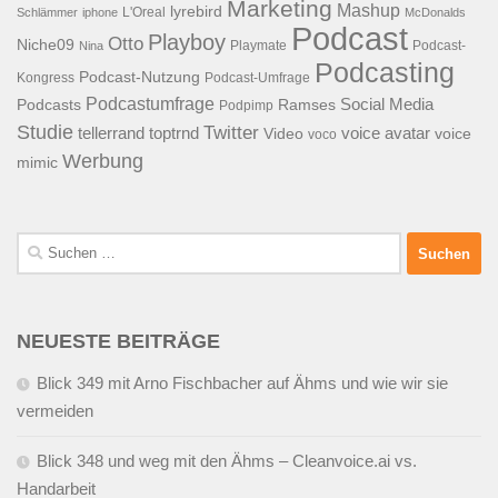
Marketing
Mashup
lyrebird
L'Oreal
Schlämmer
iphone
McDonalds
Podcast
Playboy
Otto
Niche09
Playmate
Podcast-
Nina
Podcasting
Podcast-Nutzung
Kongress
Podcast-Umfrage
Podcastumfrage
Social Media
Podcasts
Ramses
Podpimp
Studie
Twitter
tellerrand
toptrnd
voice avatar
Video
voice
voco
Werbung
mimic
Suchen
nach:
NEUESTE BEITRÄGE
Blick 349 mit Arno Fischbacher auf Ähms und wie wir sie
vermeiden
Blick 348 und weg mit den Ähms – Cleanvoice.ai vs.
Handarbeit