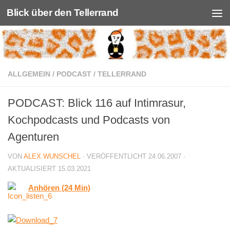
Blick über den Tellerrand
Unter dem Inhalt
ALLGEMEIN
/
PODCAST
/
TELLERRAND
PODCAST: Blick 116 auf Intimrasur,
Kochpodcasts und Podcasts von
Agenturen
VON
ALEX WUNSCHEL
· VERÖFFENTLICHT
24.06.2007
·
AKTUALISIERT
15.03.2021
Anhören (24 Min)