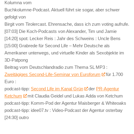
Kolumna vom
Buchkolumne-Podcast. Aktuell führt sie sogar, aber schwer
gefolgt von
Birgit vom Tirolercast. Ehrensache, dass ich zum voting aufrufe.
[07:03] Die Koch-Podcasts von Alexander, Tim und Jamie
[14:20] spot: Lecker Reis : Jahr des Schweins : Uncle Bens
[15:00] Grabrede für Second Life – Mehr Deutsche als
Amerikaner unterwegs, und virtuelle Kinder als Sexobjekte im
3D-Patpong
Beitrag vom Deutschlandradio zum Thema SL MP3 :
Zweitägiges Second-Life-Seminar von Euroforum
für 1.700
Euro :
podcast-tipp:
Second Life im Kanal Grün
der
PR-Agentur
Ketchum
mit Claudia Geidel und Lukas Adda von Ketchum
podcast-tipp: Komm-Pod der Agentur Maisberger & Whiteoaks
podcast-tipp: idee07.tv : Video-Podcast der Agentur osterbay
[24:30] outro