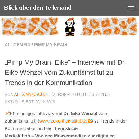
Blick über den Tellerrand
Unter dem Inhalt
ALLGEMEIN
/
PIMP MY BRAIN
„Pimp My Brain, Eike“ – Interview mit Dr.
Eike Wenzel vom Zukunftsinstitut zu
Trends in der Kommunikation
VON
ALEX WUNSCHEL
· VERÖFFENTLICHT
15.12.2005
·
AKTUALISIERT
20.12.2016
10-minütiges Interview mit
Dr. Eike Wenzel
vom
Zukunftsinstitut, (
www.zukunftsinstitut.de
) zu Trends in der
Kommunikation und der Trendstudie:
Medialution – Von den Massenmedien zur digitalen