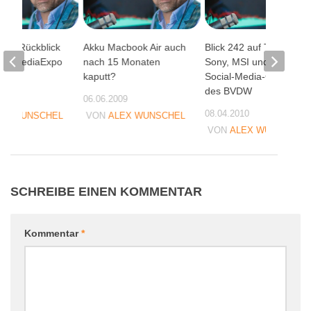
 als Rückblick
Akku Macbook Air auch
Blick 242 auf Trololo,
 NewMediaExpo
nach 15 Monaten
Sony, MSI und 10
egas
kaputt?
Social-Media-Gebote
des BVDW
08
06.06.2009
08.04.2010
EX WUNSCHEL
VON
ALEX WUNSCHEL
VON
ALEX WUNSCHEL
SCHREIBE EINEN KOMMENTAR
Kommentar
*