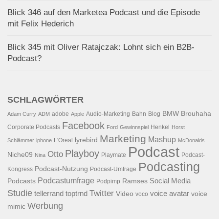
Blick 346 auf den Marketea Podcast und die Episode
mit Felix Hederich
Blick 345 mit Oliver Ratajczak: Lohnt sich ein B2B-
Podcast?
SCHLAGWÖRTER
BMW
Brouhaha
adobe
Audio-Marketing
Bahn
Blog
Adam Curry
ADM
Apple
Facebook
Corporate Podcasts
Henkel
Ford
Gewinnspiel
Horst
Marketing
Mashup
lyrebird
L'Oreal
Schlämmer
iphone
McDonalds
Podcast
Playboy
Otto
Niche09
Playmate
Podcast-
Nina
Podcasting
Podcast-Nutzung
Kongress
Podcast-Umfrage
Podcastumfrage
Social Media
Podcasts
Ramses
Podpimp
Studie
Twitter
tellerrand
toptrnd
voice avatar
Video
voice
voco
Werbung
mimic