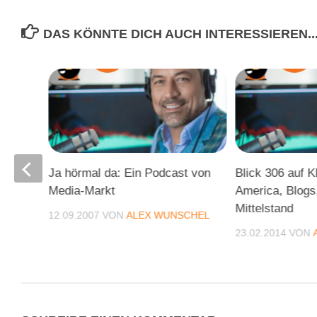
DAS KÖNNTE DICH AUCH INTERESSIEREN..
eat
Ja hörmal da: Ein Podcast von
Blick 306 auf K
Media-Markt
America, Blogs,
g
Mittelstand
12.09.2007
VON
ALEX WUNSCHEL
CHEL
23.02.2014
VON