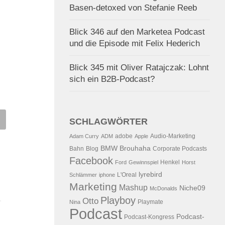
Basen-detoxed von Stefanie Reeb
Blick 346 auf den Marketea Podcast
und die Episode mit Felix Hederich
Blick 345 mit Oliver Ratajczak: Lohnt
sich ein B2B-Podcast?
SCHLAGWÖRTER
k 86 auf Sony Vaio und ein
Blick 252 auf Dr. Pepper, Jac
skop mit Studien
Wolfskin, Demand Media,
adobe
Audio-Marketing
Adam Curry
ADM
Apple
OCB und Frikandeljagd von
BMW
Brouhaha
Bahn
Blog
Corporate Podcasts
.2006
VON
ALEX WUNSCHEL
Facebook
Holland Tourismus
Henkel
Ford
Gewinnspiel
Horst
lyrebird
L'Oreal
Schlämmer
iphone
20.08.2010
VON
ALEX WUNSCHE
Marketing
Mashup
Niche09
McDonalds
Playboy
Otto
Playmate
Nina
Podcast
Podcast-
Podcast-Kongress