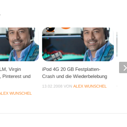
.
LM, Virgin
iPod 4G 20 GB Festplatten-
Blic
 Pinterest und
Crash und die Wiederbelebung
Podo
13.02.2008
VON
ALEX WUNSCHEL
08.11
ALEX WUNSCHEL