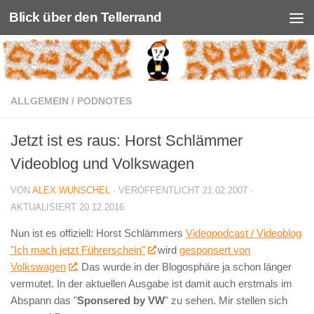
Blick über den Tellerrand
Unter dem Inhalt
ALLGEMEIN
/
PODNOTES
Jetzt ist es raus: Horst Schlämmer
Videoblog und Volkswagen
VON
ALEX WUNSCHEL
· VERÖFFENTLICHT
21.02.2007
·
AKTUALISIERT
20.12.2016
Nun ist es offiziell: Horst Schlämmers
Videopodcast / Videoblog
"Ich mach jetzt Führerschein"
wird
gesponsert von
Volkswagen
. Das wurde in der Blogosphäre ja schon länger
vermutet. In der aktuellen Ausgabe ist damit auch erstmals im
Abspann das "
Sponsered by VW
" zu sehen. Mir stellen sich