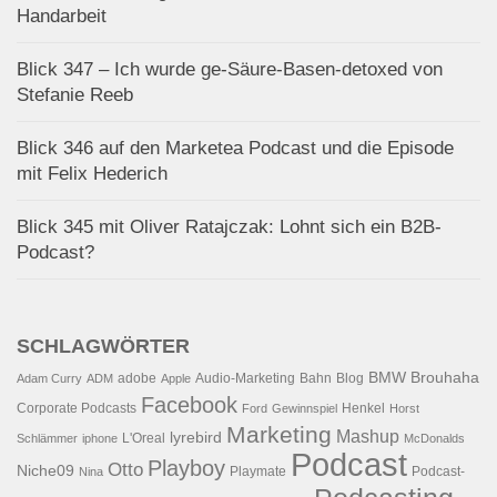
Handarbeit
Blick 347 – Ich wurde ge-Säure-Basen-detoxed von
Stefanie Reeb
Blick 346 auf den Marketea Podcast und die Episode
mit Felix Hederich
Blick 345 mit Oliver Ratajczak: Lohnt sich ein B2B-
Podcast?
SCHLAGWÖRTER
BMW
Brouhaha
adobe
Audio-Marketing
Bahn
Blog
Adam Curry
ADM
Apple
Facebook
Corporate Podcasts
Henkel
Ford
Gewinnspiel
Horst
Marketing
Mashup
lyrebird
L'Oreal
Schlämmer
iphone
McDonalds
Podcast
Playboy
Otto
Niche09
Playmate
Podcast-
Nina