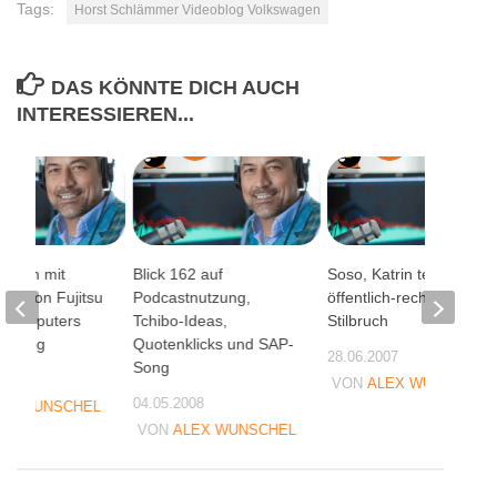
Tags:
Horst Schlämmer Videoblog Volkswagen
DAS KÖNNTE DICH AUCH
INTERESSIEREN...
Brain mit
Blick 162 auf
Soso, Katrin testet den
ath von Fujitsu
Podcastnutzung,
öffentlich-rechtlichen
 Computers
Tchibo-Ideas,
Stilbruch
t-Blog
Quotenklicks und SAP-
28.06.2007
Song
07
VON
ALEX WUNSCHEL
04.05.2008
EX WUNSCHEL
VON
ALEX WUNSCHEL