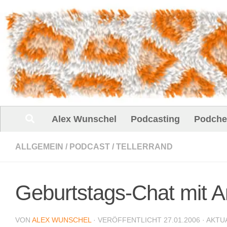
Unter dem Inhalt
Alex Wunschel
Podcasting
Podche
ALLGEMEIN
/
PODCAST
/
TELLERRAND
Geburtstags-Chat mit 
VON
ALEX WUNSCHEL
· VERÖFFENTLICHT
27.01.2006
· AKTU