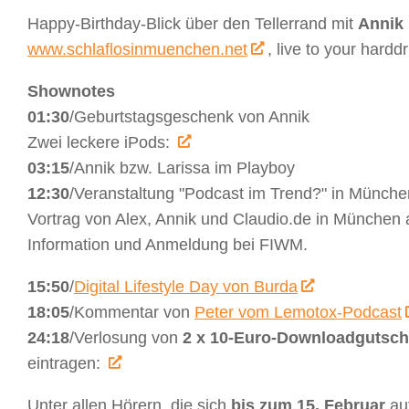
Happy-Birthday-Blick über den Tellerrand mit
Annik
www.schlaflosinmuenchen.net
, live to your hard
Shownotes
01:30
/Geburtstagsgeschenk von Annik
Zwei leckere iPods:
03:15
/Annik bzw. Larissa im Playboy
12:30
/Veranstaltung "Podcast im Trend?" in Münche
Vortrag von Alex, Annik und Claudio.de in München
Information und Anmeldung bei FIWM.
15:50
/
Digital Lifestyle Day von Burda
18:05
/Kommentar von
Peter vom Lemotox-Podcast
24:18
/Verlosung von
2 x 10-Euro-Downloadgutsch
eintragen:
Unter allen Hörern, die sich
bis zum 15. Februar
auf