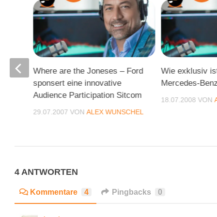
Where are the Joneses – Ford
Wie exklusiv is
sponsert eine innovative
Mercedes-Benz
ika…
Audience Participation Sitcom
18.07.2008
VON
CHEL
29.07.2007
VON
ALEX WUNSCHEL
4 ANTWORTEN
Kommentare
4
Pingbacks
0