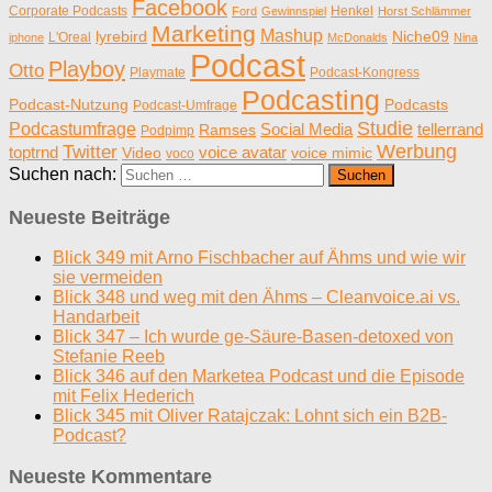
Facebook
Corporate Podcasts
Henkel
Ford
Gewinnspiel
Horst Schlämmer
Marketing
Mashup
lyrebird
Niche09
L'Oreal
iphone
McDonalds
Nina
Podcast
Playboy
Otto
Playmate
Podcast-Kongress
Podcasting
Podcast-Nutzung
Podcasts
Podcast-Umfrage
Studie
Podcastumfrage
Social Media
tellerrand
Ramses
Podpimp
Werbung
Twitter
toptrnd
voice avatar
Video
voice mimic
voco
Suchen nach:
Neueste Beiträge
Blick 349 mit Arno Fischbacher auf Ähms und wie wir
sie vermeiden
Blick 348 und weg mit den Ähms – Cleanvoice.ai vs.
Handarbeit
Blick 347 – Ich wurde ge-Säure-Basen-detoxed von
Stefanie Reeb
Blick 346 auf den Marketea Podcast und die Episode
mit Felix Hederich
Blick 345 mit Oliver Ratajczak: Lohnt sich ein B2B-
Podcast?
Neueste Kommentare