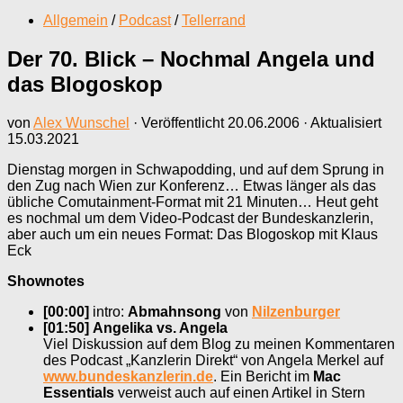
Allgemein
/
Podcast
/
Tellerrand
Der 70. Blick – Nochmal Angela und
das Blogoskop
von
Alex Wunschel
· Veröffentlicht
20.06.2006
· Aktualisiert
15.03.2021
Dienstag morgen in Schwapodding, und auf dem Sprung in
den Zug nach Wien zur Konferenz… Etwas länger als das
übliche Comutainment-Format mit 21 Minuten… Heut geht
es nochmal um dem Video-Podcast der Bundeskanzlerin,
aber auch um ein neues Format: Das Blogoskop mit Klaus
Eck
Shownotes
[00:00]
intro:
Abmahnsong
von
Nilzenburger
[01:50]
Angelika vs. Angela
Viel Diskussion auf dem Blog zu meinen Kommentaren
des Podcast „Kanzlerin Direkt“ von Angela Merkel auf
www.bundeskanzlerin.de
. Ein Bericht im
Mac
Essentials
verweist auch auf einen Artikel in Stern