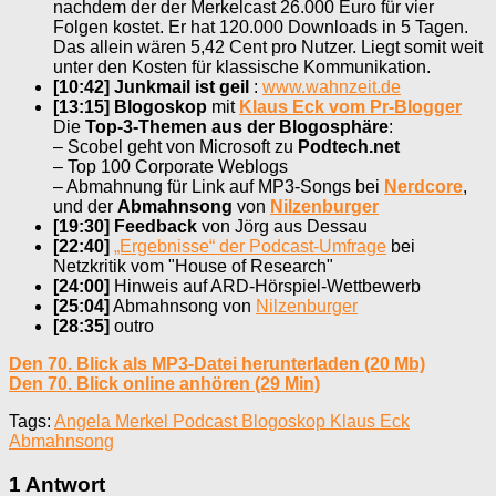
nachdem der der Merkelcast 26.000 Euro für vier
Folgen kostet. Er hat 120.000 Downloads in 5 Tagen.
Das allein wären 5,42 Cent pro Nutzer. Liegt somit weit
unter den Kosten für klassische Kommunikation.
[10:42]
Junkmail ist geil
:
www.wahnzeit.de
[13:15]
Blogoskop
mit
Klaus Eck vom Pr-Blogger
Die
Top-3-Themen aus der Blogosphäre
:
– Scobel geht von Microsoft zu
Podtech.net
– Top 100 Corporate Weblogs
– Abmahnung für Link auf MP3-Songs bei
Nerdcore
,
und der
Abmahnsong
von
Nilzenburger
[19:30]
Feedback
von Jörg aus Dessau
[22:40]
„Ergebnisse“ der Podcast-Umfrage
bei
Netzkritik vom "House of Research"
[24:00]
Hinweis auf ARD-Hörspiel-Wettbewerb
[25:04]
Abmahnsong von
Nilzenburger
[28:35]
outro
Den 70. Blick als MP3-Datei herunterladen (20 Mb)
Den 70. Blick online anhören (29 Min)
Tags:
Angela Merkel Podcast Blogoskop Klaus Eck
Abmahnsong
1 Antwort