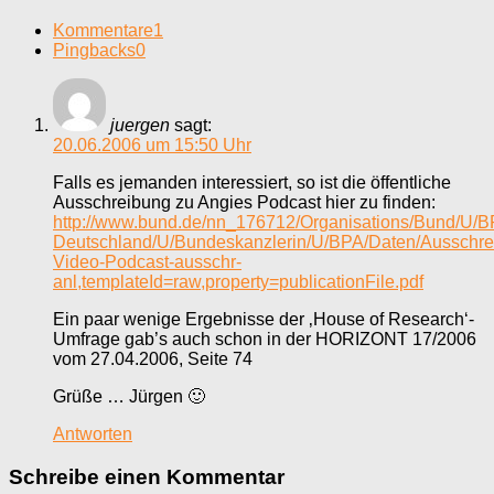
Kommentare
1
Pingbacks
0
juergen
sagt:
20.06.2006 um 15:50 Uhr
Falls es jemanden interessiert, so ist die öffentliche
Ausschreibung zu Angies Podcast hier zu finden:
http://www.bund.de/nn_176712/Organisations/Bund/U/B
Deutschland/U/Bundeskanzlerin/U/BPA/Daten/Ausschr
Video-Podcast-ausschr-
anl,templateId=raw,property=publicationFile.pdf
Ein paar wenige Ergebnisse der ‚House of Research‘-
Umfrage gab’s auch schon in der HORIZONT 17/2006
vom 27.04.2006, Seite 74
Grüße … Jürgen 🙂
Antworten
Schreibe einen Kommentar