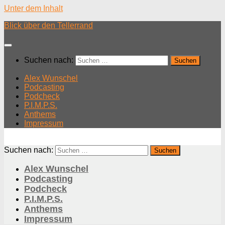
Unter dem Inhalt
Blick über den Tellerrand
Suchen nach:
Alex Wunschel
Podcasting
Podcheck
P.I.M.P.S.
Anthems
Impressum
Suchen nach:
Alex Wunschel
Podcasting
Podcheck
P.I.M.P.S.
Anthems
Impressum