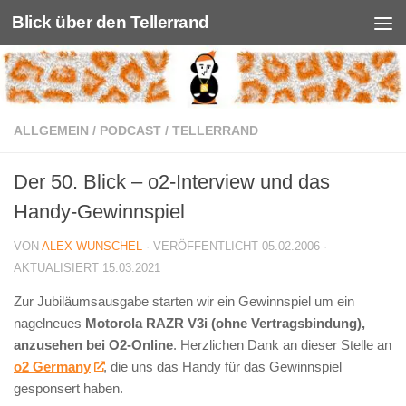
Blick über den Tellerrand
Unter dem Inhalt
ALLGEMEIN
/
PODCAST
/
TELLERRAND
Der 50. Blick – o2-Interview und das
Handy-Gewinnspiel
VON
ALEX WUNSCHEL
· VERÖFFENTLICHT
05.02.2006
·
AKTUALISIERT
15.03.2021
Zur Jubiläumsausgabe starten wir ein Gewinnspiel um ein
nagelneues
Motorola RAZR V3i (ohne Vertragsbindung),
anzusehen bei O2-Online
. Herzlichen Dank an dieser Stelle an
o2 Germany
, die uns das Handy für das Gewinnspiel
gesponsert haben.