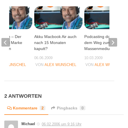
Brain – Der
Akku Macbook Air auch
Podcasting doch auf
ummit Marke
nach 15 Monaten
dem Weg zum
Sölden
kaputt?
Massenmedium?
06
06.06.2009
10.03.2009
EX WUNSCHEL
VON
ALEX WUNSCHEL
VON
ALEX WUNSCHEL
2 ANTWORTEN
Kommentare
2
Pingbacks
0
Michael
06.02.2006 um 9:16 Uhr