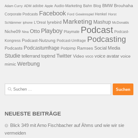
BMW
Brouhaha
adobe
Audio-Marketing
Bahn
Blog
Adam Curry
ADM
Apple
Facebook
Corporate Podcasts
Henkel
Ford
Gewinnspiel
Horst
Marketing
Mashup
lyrebird
L'Oreal
Schlämmer
iphone
McDonalds
Podcast
Playboy
Otto
Niche09
Playmate
Podcast-
Nina
Podcasting
Podcast-Nutzung
Kongress
Podcast-Umfrage
Podcastumfrage
Social Media
Podcasts
Ramses
Podpimp
Studie
Twitter
tellerrand
toptrnd
voice avatar
Video
voice
voco
Werbung
mimic
Suchen
nach:
NEUESTE BEITRÄGE
Blick 349 mit Arno Fischbacher auf Ähms und wie wir sie
vermeiden