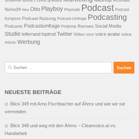
lyrebird
L'Oreal
Schlämmer
iphone
McDonalds
Podcast
Playboy
Otto
Niche09
Playmate
Podcast-
Nina
Podcasting
Podcast-Nutzung
Kongress
Podcast-Umfrage
Podcastumfrage
Social Media
Podcasts
Ramses
Podpimp
Studie
Twitter
tellerrand
toptrnd
voice avatar
Video
voice
voco
Werbung
mimic
Suchen
nach:
NEUESTE BEITRÄGE
Blick 349 mit Arno Fischbacher auf Ähms und wie wir sie
vermeiden
Blick 348 und weg mit den Ähms – Cleanvoice.ai vs.
Handarbeit