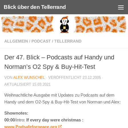
Blick über den Tellerrand
Unter dem Inhalt
ALLGEMEIN
/
PODCAST
/
TELLERRAND
Der 47. Blick – Podcasts auf Handy und
Norman’s O2 Spy & Buy-Hit-Test
VON
ALEX WUNSCHEL
· VERÖFFENTLICHT
23.12.2005
·
AKTUALISIERT
15.03.2021
Weihnachtliche Ausgabe mit Updates zu Podcasts auf dem
Handy und dem O2-Spy & Buy-Hit-Test von Norman und Alex:
Shownotes:
00:00
/intro:
If every day were christmas :
www.Podsafeforpeace.org