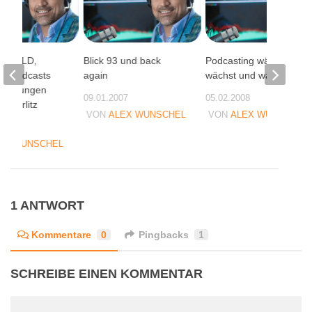
 auf DLD,
Blick 93 und back
Podcasting wächst und
a, Podcasts
again
wächst und wächst…
szeitungen
09.01.2007
05.02.2008
y Görlitz
VON
ALEX WUNSCHEL
VON
ALEX WUNSCHEL
07
EX WUNSCHEL
1 ANTWORT
Kommentare
0
Pingbacks
1
SCHREIBE EINEN KOMMENTAR