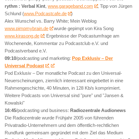
rythm : Verbal Kint
,
www.garageband.com
, Tipp von Jürgen
Schlund (
www.Podcastcafe.de
)
Alex Wunschel vs. Barry White; Mein Weblog
www.pimpmybrain.de
wurde gepimpt von Kira Song
www.kirasong.de
; Ergebnisse der Podcastumfrage am
Wochenende, Kommentar zu Podcastclub e.V. und
Podcastverband e.V.
09:10
/podcasting und marketing:
Pop Exklusiv – Der
Universal Podcast
Pod Exklusiv – Der monatliche Podcast zu den Universal-
Neuerscheinungen, ziemlich interessant eingebettet in eine
Rahmengeschichte, 40 Minuten, in 128 Kb/s komprimiert.
Weitere Podcasts von Universal sind "pure" und "Jansen &
Kowalski"
16:45
/podcasting und business:
Radiozentrale Audionews
Die Radiozentrale wurde Frühjahr 2005 von führenden
Privatradio-Unternehmern und dem öffentlich-rechtlichen
Rundfunk gemeinsam gegründet mit dem Ziel das Medium