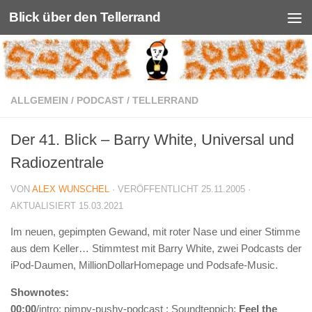
Blick über den Tellerrand
Unter dem Inhalt
ALLGEMEIN
/
PODCAST
/
TELLERRAND
Der 41. Blick – Barry White, Universal und
Radiozentrale
VON
ALEX WUNSCHEL
· VERÖFFENTLICHT
25.11.2005
·
AKTUALISIERT
15.03.2021
Im neuen, gepimpten Gewand, mit roter Nase und einer Stimme
aus dem Keller… Stimmtest mit Barry White, zwei Podcasts der
iPod-Daumen, MillionDollarHomepage und Podsafe-Music.
Shownotes:
00:00
/intro: pimpy-pushy-podcast : Soundteppich:
Feel the