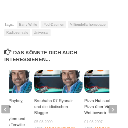
Tags:
Barry White
iPod-Daumen
Milliondollarhomepage
Radiozentrale
Universal
DAS KÖNNTE DICH AUCH
INTERESSIEREN...
1 auf Playboy,
Brouhaha 07 Ryanair
Pizza Hut sucht VP of
e, ein
und die idiotischen
Pizza über Video-
es
Blogger
Wettbewerb
rsubsytem und
05.03.2009
01.03.2007
aulus Terwitte