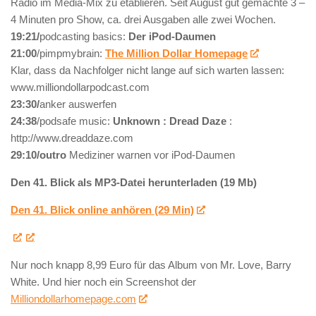
Radio im Media-Mix zu etablieren. Seit August gut gemachte 3 –
4 Minuten pro Show, ca. drei Ausgaben alle zwei Wochen.
19:21/
podcasting basics:
Der iPod-Daumen
21:00
/pimpmybrain:
The Million Dollar Homepage
Klar, dass da Nachfolger nicht lange auf sich warten lassen:
www.milliondollarpodcast.com
23:30/
anker auswerfen
24:38
/podsafe music:
Unknown : Dread Daze
:
http://www.dreaddaze.com
29:10/outro
Mediziner warnen vor iPod-Daumen
Den 41. Blick als MP3-Datei herunterladen (19 Mb)
Den 41. Blick online anhören (29 Min)
Nur noch knapp 8,99 Euro für das Album von Mr. Love, Barry
White. Und hier noch ein Screenshot der
Milliondollarhomepage.com