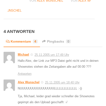
VON
ALEX WUNSCHEL
VON
ALEX WUNSCHEL
08
EX WUNSCHEL
4 ANTWORTEN
Kommentare
4
Pingbacks
0
Michael
25.11.2005 um 17:49 Uhr
Hallo Alex, der Link zur MP3 Datei geht nicht und in deinen
Shownotes stehen die Zeitangaben alle auf 00:00 ???
Antworten
Alex Wunschel
25.11.2005 um 18:40 Uhr
NUUUUUUUUUUUUUUUULLLLLLLLLLLLLL :-))
Tja, Michael, leider grad wieder schneller die Shownotes
gepimpt als den Upload geschafft :-/