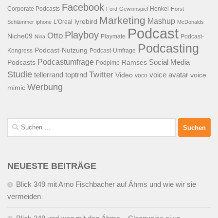
Facebook
Corporate Podcasts
Henkel
Ford
Gewinnspiel
Horst
Marketing
Mashup
lyrebird
L'Oreal
Schlämmer
iphone
McDonalds
Podcast
Playboy
Otto
Niche09
Playmate
Podcast-
Nina
Podcasting
Podcast-Nutzung
Kongress
Podcast-Umfrage
Podcastumfrage
Social Media
Podcasts
Ramses
Podpimp
Studie
Twitter
tellerrand
toptrnd
voice avatar
Video
voice
voco
Werbung
mimic
Suchen
nach:
NEUESTE BEITRÄGE
Blick 349 mit Arno Fischbacher auf Ähms und wie wir sie
vermeiden