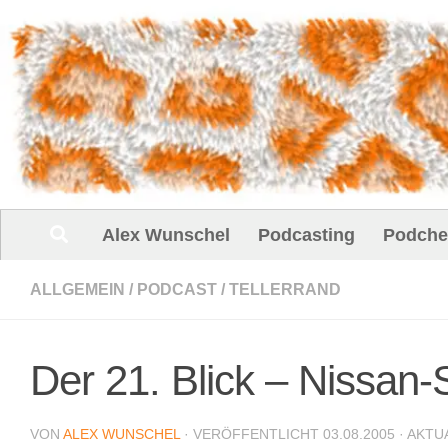
Unter dem Inhalt
Alex Wunschel
Podcasting
Podche
ALLGEMEIN
/
PODCAST
/
TELLERRAND
Der 21. Blick – Nissan
VON
ALEX WUNSCHEL
· VERÖFFENTLICHT
03.08.2005
· AKTU