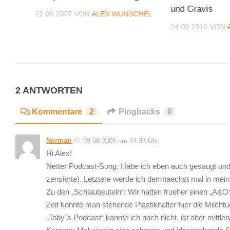
und Gravis
CHEL
22.06.2007
VON
ALEX WUNSCHEL
24.09.2010
VON
2 ANTWORTEN
Kommentare
2
Pingbacks
0
Norman
03.08.2005 um 13:33 Uhr
Hi Alex!
Netter Podcast-Song. Habe ich eben auch gesaugt und zw
zensierte). Letztere werde ich demnaechst mal in mei
Zu den „Schlaubeuteln“: Wir hatten frueher einen „A&O“
Zeit konnte man stehende Plastikhalter fuer die Milch
„Toby`s Podcast“ kannte ich noch nicht, ist aber mittler