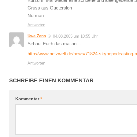
Kurzum: Mal wieder eine schoene und ideengebende
Gruss aus Guetersloh
Norman
Antworten
Uwe Zens
04.08.2005 um 10:55 Uhr
Schaut Euch das mal an…
http://www.netzwelt.de/news/71824-skypepodcasting-m
Antworten
SCHREIBE EINEN KOMMENTAR
Kommentar
*