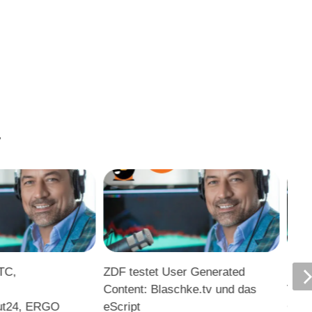
.
FTC,
ZDF testet User Generated
Pimp
Content: Blaschke.tv und das
Vide
ut24, ERGO
eScript
Clip