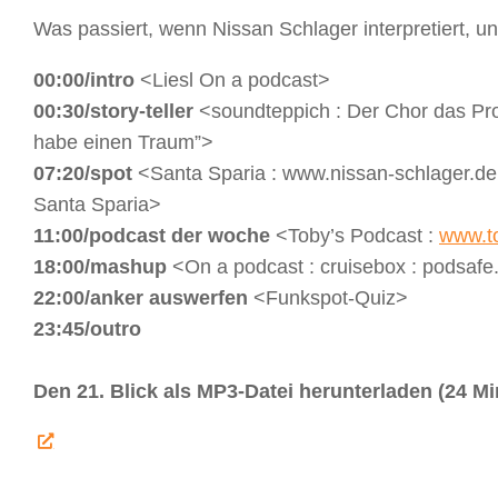
Was passiert, wenn Nissan Schlager interpretiert, 
00:00/intro
<Liesl On a podcast>
00:30/story-teller
<soundteppich : Der Chor das Pro
habe einen Traum”>
07:20/spot
<Santa Sparia : www.nissan-schlager.de 
Santa Sparia>
11:00/podcast der woche
<Toby’s Podcast :
www.t
18:00/mashup
<On a podcast : cruisebox : podsaf
22:00/anker auswerfen
<Funkspot-Quiz>
23:45/outro
Den 21. Blick als MP3-Datei herunterladen (24 Mi