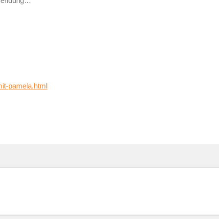
 Sendung…
it-pamela.html