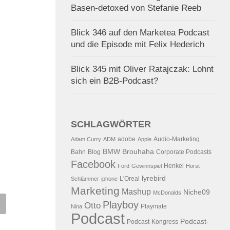
Basen-detoxed von Stefanie Reeb
Blick 346 auf den Marketea Podcast
und die Episode mit Felix Hederich
Blick 345 mit Oliver Ratajczak: Lohnt
sich ein B2B-Podcast?
SCHLAGWÖRTER
adobe
Audio-Marketing
Adam Curry
ADM
Apple
BMW
Brouhaha
Bahn
Blog
Corporate Podcasts
Facebook
Henkel
Ford
Gewinnspiel
Horst
lyrebird
L'Oreal
Schlämmer
iphone
Marketing
Mashup
Niche09
McDonalds
 my Brain Video-Sharing,
Der 22. Blick – Stop shoppin
Playboy
Otto
Playmate
Nina
o-Podcasting und
und der Diderot-Effekt
Podcast
Podcast-
Podcast-Kongress
Culture