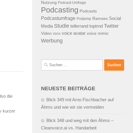
09.08.2005
VON
ALEX WUNSCHE
Nutzung
Podcast-Umfrage
9.2006
VON
ALEX WUNSCHEL
Podcasting
Podcasts
Podcastumfrage
Social
Ramses
Podpimp
Studie
Twitter
Media
tellerrand
toptrnd
voice avatar
Video
voice mimic
voco
Werbung
Suchen
nach:
NEUESTE BEITRÄGE
lso die
Blick 349 mit Arno Fischbacher auf
Ähms und wie wir sie vermeiden
v kurzer
Blick 348 und weg mit den Ähms –
Cleanvoice.ai vs. Handarbeit