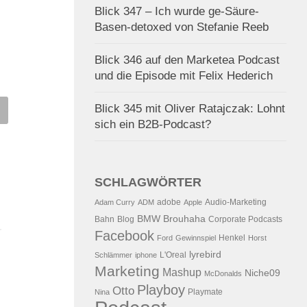
Blick 347 – Ich wurde ge-Säure-
Basen-detoxed von Stefanie Reeb
Blick 346 auf den Marketea Podcast
und die Episode mit Felix Hederich
astjournal eingestellt
Der 68. Blick – Verlosung ein
Blick 345 mit Oliver Ratajczak: Lohnt
Kongressteilnahme
sich ein B2B-Podcast?
1.2008
VON
ALEX WUNSCHEL
13.06.2006
VON
ALEX WUNSCHE
SCHLAGWÖRTER
adobe
Audio-Marketing
Adam Curry
ADM
Apple
BMW
Brouhaha
Bahn
Blog
Corporate Podcasts
Facebook
Henkel
Ford
Gewinnspiel
Horst
lyrebird
L'Oreal
Schlämmer
iphone
Marketing
Mashup
Niche09
McDonalds
Playboy
Otto
Playmate
Nina