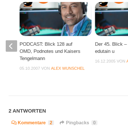
, BKK
PODCAST: Blick 128 auf
Der 45. Blick –
OMD, Podnotes und Kaisers
edutain u
Tengelmann
CHEL
16.12.2005
VON
05.10.2007
VON
ALEX WUNSCHEL
2 ANTWORTEN
Kommentare
2
Pingbacks
0