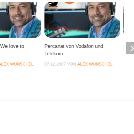
 We love to
Percanat von Vodafon und
Podc
Telekom
29.0
ALEX WUNSCHEL
07.12.2007
VON
ALEX WUNSCHEL