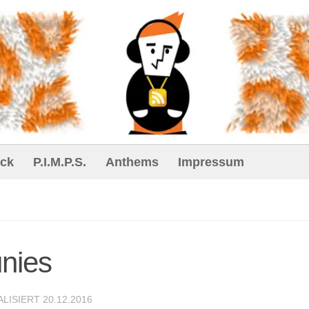
ck
P.I.M.P.S.
Anthems
Impressum
unies
ALISIERT
20.12.2016