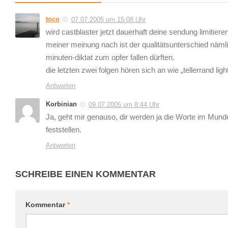
toco
07.07.2005 um 15:08 Uhr
wird castblaster jetzt dauerhaft deine sendung limitiere
meiner meinung nach ist der qualitätsunterschied näml
minuten-diktat zum opfer fallen dürften.
die letzten zwei folgen hören sich an wie „tellerrand ligh
Antworten
Korbinian
09.07.2005 um 8:44 Uhr
Ja, geht mir genauso, dir werden ja die Worte im Munde
feststellen.
Antworten
SCHREIBE EINEN KOMMENTAR
Kommentar
*