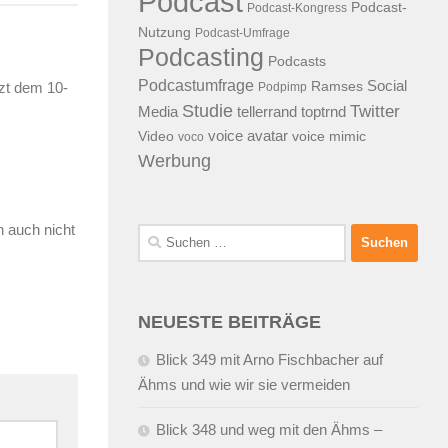
Podcast
Podcast-
Podcast-Kongress
Nutzung
Podcast-Umfrage
Podcasting
Podcasts
Podcastumfrage
Social
Ramses
tzt dem 10-
Podpimp
Studie
Twitter
Media
tellerrand
toptrnd
voice avatar
Video
voice mimic
voco
Werbung
h auch nicht
Suchen
nach:
NEUESTE BEITRÄGE
Blick 349 mit Arno Fischbacher auf
Ähms und wie wir sie vermeiden
Blick 348 und weg mit den Ähms –