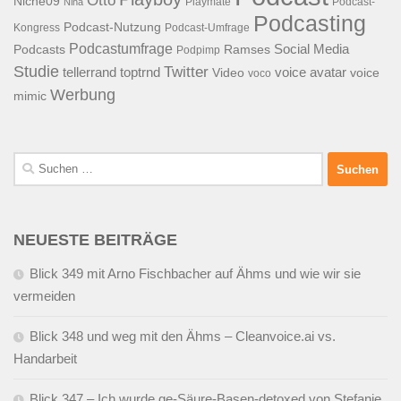
Otto
Niche09
Playmate
Podcast-
Nina
Podcasting
Podcast-Nutzung
Kongress
Podcast-Umfrage
Podcastumfrage
Social Media
Podcasts
Ramses
Podpimp
Studie
Twitter
tellerrand
toptrnd
voice avatar
Video
voice
voco
Werbung
mimic
Suchen
nach:
NEUESTE BEITRÄGE
Blick 349 mit Arno Fischbacher auf Ähms und wie wir sie
vermeiden
Blick 348 und weg mit den Ähms – Cleanvoice.ai vs.
Handarbeit
Blick 347 – Ich wurde ge-Säure-Basen-detoxed von Stefanie