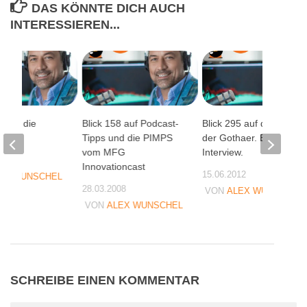
DAS KÖNNTE DICH AUCH
INTERESSIEREN...
unter die
Blick 158 auf Podcast-
Blick 295 auf das Halali
ante
Tipps und die PIMPS
der Gothaer. Ein
vom MFG
Interview.
06
Innovationcast
15.06.2012
EX WUNSCHEL
28.03.2008
VON
ALEX WUNSCHEL
VON
ALEX WUNSCHEL
SCHREIBE EINEN KOMMENTAR