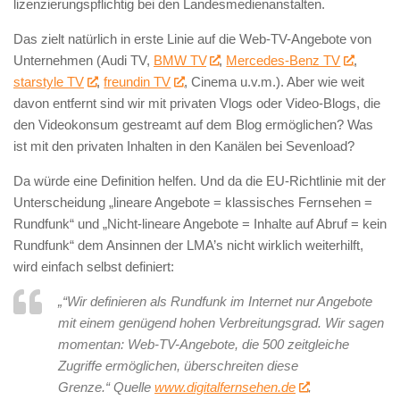
lizenzierungspflichtig bei den Landesmedienanstalten.
Das zielt natürlich in erste Linie auf die Web-TV-Angebote von
Unternehmen (Audi TV,
BMW TV
,
Mercedes-Benz TV
,
starstyle TV
,
freundin TV
, Cinema u.v.m.). Aber wie weit
davon entfernt sind wir mit privaten Vlogs oder Video-Blogs, die
den Videokonsum gestreamt auf dem Blog ermöglichen? Was
ist mit den privaten Inhalten in den Kanälen bei Sevenload?
Da würde eine Definition helfen. Und da die EU-Richtlinie mit der
Unterscheidung „lineare Angebote = klassisches Fernsehen =
Rundfunk“ und „Nicht-lineare Angebote = Inhalte auf Abruf = kein
Rundfunk“ dem Ansinnen der LMA’s nicht wirklich weiterhilft,
wird einfach selbst definiert:
„“Wir definieren als Rundfunk im Internet nur Angebote
mit einem genügend hohen Verbreitungsgrad. Wir sagen
momentan: Web-TV-Angebote, die 500 zeitgleiche
Zugriffe ermöglichen, überschreiten diese
Grenze.“ Quelle
www.digitalfernsehen.de
.