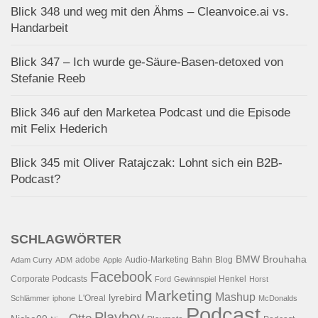
Blick 348 und weg mit den Ähms – Cleanvoice.ai vs.
Handarbeit
Blick 347 – Ich wurde ge-Säure-Basen-detoxed von
Stefanie Reeb
Blick 346 auf den Marketea Podcast und die Episode
mit Felix Hederich
Blick 345 mit Oliver Ratajczak: Lohnt sich ein B2B-
Podcast?
SCHLAGWÖRTER
BMW
Brouhaha
adobe
Audio-Marketing
Bahn
Blog
Adam Curry
ADM
Apple
Facebook
Corporate Podcasts
Henkel
Ford
Gewinnspiel
Horst
Marketing
Mashup
lyrebird
L'Oreal
Schlämmer
iphone
McDonalds
Podcast
Playboy