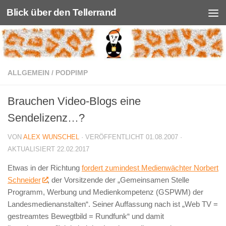
Blick über den Tellerrand
Unter dem Inhalt
ALLGEMEIN
/
PODPIMP
Brauchen Video-Blogs eine
Sendelizenz…?
VON
ALEX WUNSCHEL
· VERÖFFENTLICHT
01.08.2007
·
AKTUALISIERT
22.02.2017
Etwas in der Richtung
fordert zumindest Medienwächter Norbert
Schneider
, der Vorsitzende der „Gemeinsamen Stelle
Programm, Werbung und Medienkompetenz (GSPWM) der
Landesmedienanstalten“. Seiner Auffassung nach ist „Web TV =
gestreamtes Bewegtbild = Rundfunk“ und damit