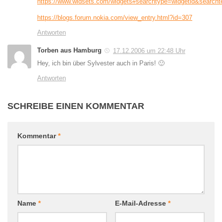
https://www.widsets.com/widgets#searchtype=widgetid&search
https://blogs.forum.nokia.com/view_entry.html?id=307
Antworten
Torben aus Hamburg
17.12.2006 um 22:48 Uhr
Hey, ich bin über Sylvester auch in Paris! 🙂
Antworten
SCHREIBE EINEN KOMMENTAR
Kommentar
*
Name
*
E-Mail-Adresse
*