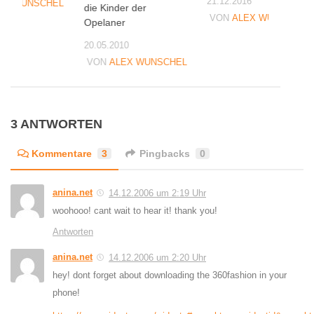
21.12.2016
EX WUNSCHEL
die Kinder der
VON
ALEX WUNSCHEL
Opelaner
20.05.2010
VON
ALEX WUNSCHEL
3 ANTWORTEN
Kommentare
3
Pingbacks
0
anina.net
14.12.2006 um 2:19 Uhr
woohooo! cant wait to hear it! thank you!
Antworten
anina.net
14.12.2006 um 2:20 Uhr
hey! dont forget about downloading the 360fashion in your
phone!