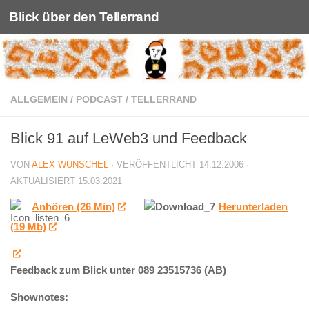
Blick über den Tellerrand
Unter dem Inhalt
ALLGEMEIN
/
PODCAST
/
TELLERRAND
Blick 91 auf LeWeb3 und Feedback
VON
ALEX WUNSCHEL
· VERÖFFENTLICHT
14.12.2006
·
AKTUALISIERT
15.03.2021
Anhören (26 Min)
Herunterladen
(19 Mb)
Feedback zum Blick unter 089 23515736 (AB)
Shownotes: