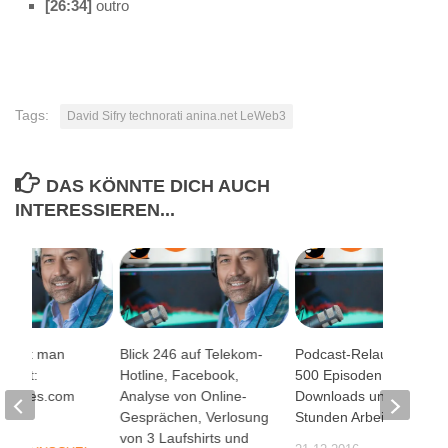
[26:34]
outro
Tags:
David Sifry technorati anina.net LeWeb3
DAS KÖNNTE DICH AUCH
INTERESSIEREN...
arktet man
Blick 246 auf Telekom-
Podcast-Relaunch #1:
dcast:
Hotline, Facebook,
500 Episoden, 4 Mio
ommies.com
Analyse von Online-
Downloads und 2.000
Gesprächen, Verlosung
Stunden Arbeitszeit
08
von 3 Laufshirts und