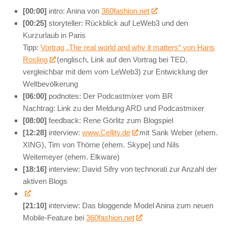
[00:00]
intro: Anina von
360fashion.net
[00:25]
storyteller: Rückblick auf LeWeb3 und den
Kurzurlaub in Paris
Tipp:
Vortrag „The real world and why it matters“ von Hans
Rosling
(englisch, Link auf den Vortrag bei TED,
vergleichbar mit dem vom LeWeb3) zur Entwicklung der
Weltbevölkerung
[06:00]
podnotes: Der Podcastmixer vom BR
Nachtrag: Link zu der Meldung ARD und Podcastmixer
[08:00]
feedback: Rene Görlitz zum Blogspiel
[12:28]
interview:
www.Cellity.de
mit Sarik Weber (ehem.
XING), Tim von Thörne (ehem. Skype] und Nils
Weitemeyer (ehem. Elkware)
[18:16]
interview: David Sifry von technorati zur Anzahl der
aktiven Blogs
[21:10]
interview: Das bloggende Model Anina zum neuen
Mobile-Feature bei
360fashion.net