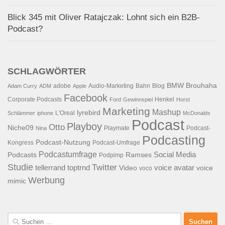
Blick 345 mit Oliver Ratajczak: Lohnt sich ein B2B-
Podcast?
SCHLAGWÖRTER
BMW
Brouhaha
adobe
Audio-Marketing
Bahn
Blog
Adam Curry
ADM
Apple
Facebook
Corporate Podcasts
Henkel
Ford
Gewinnspiel
Horst
Marketing
Mashup
lyrebird
L'Oreal
Schlämmer
iphone
McDonalds
Podcast
Playboy
Otto
Niche09
Playmate
Podcast-
Nina
Podcasting
Podcast-Nutzung
Kongress
Podcast-Umfrage
Podcastumfrage
Social Media
Podcasts
Ramses
Podpimp
Studie
Twitter
tellerrand
toptrnd
voice avatar
Video
voice
voco
Werbung
mimic
Suchen