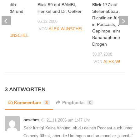
 mit Nils
Blick 89 auf BAMBI,
Blick 177 auf
auf CRM und
Henkel und Dr. Oetker
Stellenabbau 2.0, neue
Richtlinien für Werbung
05.12.2006
in Podcasts, viel
20
VON
ALEX WUNSCHEL
Gepimpe, eine
EX WUNSCHEL
Bananaphone und
Drogen
30.07.2008
VON
ALEX WUNSCHEL
3 ANTWORTEN
Kommentare
3
Pingbacks
0
oesches
21.11.2006 um 1:47 Uhr
Sehr lustig! Keine Ahnung, ob du deinen Podcast auch unter
Comedy führst, aber die Umfragen und so mancher „kloreife“