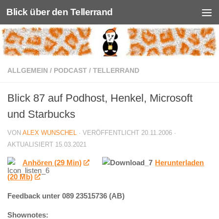
Blick über den Tellerrand
Unter dem Inhalt
ALLGEMEIN
/
PODCAST
/
TELLERRAND
Blick 87 auf Podhost, Henkel, Microsoft
und Starbucks
VON
ALEX WUNSCHEL
· VERÖFFENTLICHT
20.11.2006
·
AKTUALISIERT
15.03.2021
Anhören (29 Min)
Herunterladen
(20 Mb)
Feedback unter 089 23515736 (AB)
Shownotes: