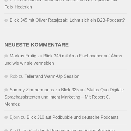
Felix Hederich
Blick 345 mit Oliver Ratajczak: Lohnt sich ein B2B-Podcast?
NEUESTE KOMMENTARE
Markus Frutig
zu
Blick 349 mit Arno Fischbacher auf Ähms
und wie wir sie vermeiden
Rob
zu
Tellerrand Warm-Up Session
Sammy Zimmermanns
zu
Blick 335 auf Status Quo Digitale
Sprachassistenten und Intent Marketing – Mit Robert C.
Mendez
Björn
zu
Blick 310 auf Podbubble und deutsche Podcasts
Kiu G.
zu
Viral durch Personalisierung: Einige Beispiele