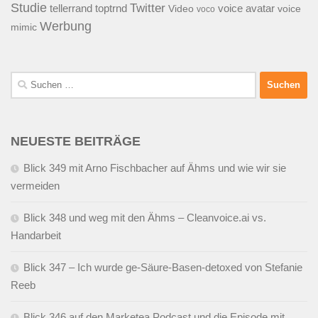
Studie
Twitter
tellerrand
toptrnd
voice avatar
Video
voice
voco
Werbung
mimic
Suchen
nach:
NEUESTE BEITRÄGE
Blick 349 mit Arno Fischbacher auf Ähms und wie wir sie
vermeiden
Blick 348 und weg mit den Ähms – Cleanvoice.ai vs.
Handarbeit
Blick 347 – Ich wurde ge-Säure-Basen-detoxed von Stefanie
Reeb
Blick 346 auf den Marketea Podcast und die Episode mit