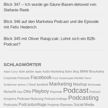
Blick 347 – Ich wurde ge-Säure-Basen-detoxed von
Stefanie Reeb
Blick 346 auf den Marketea Podcast und die Episode
mit Felix Hederich
Blick 345 mit Oliver Ratajczak: Lohnt sich ein B2B-
Podcast?
SCHLAGWÖRTER
BMW
Brouhaha
adobe
Audio-Marketing
Bahn
Blog
Adam Curry
ADM
Apple
Facebook
Corporate Podcasts
Henkel
Ford
Gewinnspiel
Horst
Marketing
Mashup
lyrebird
L'Oreal
Schlämmer
iphone
McDonalds
Podcast
Playboy
Otto
Niche09
Playmate
Podcast-
Nina
Podcasting
Podcast-Nutzung
Kongress
Podcast-Umfrage
Podcastumfrage
Social Media
Podcasts
Ramses
Podpimp