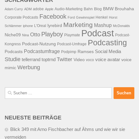
BMW
Brouhaha
adobe
Audio-Marketing
Bahn
Blog
Adam Curry
ADM
Apple
Facebook
Corporate Podcasts
Henkel
Ford
Gewinnspiel
Horst
Marketing
Mashup
lyrebird
L'Oreal
Schlämmer
iphone
McDonalds
Podcast
Playboy
Otto
Niche09
Playmate
Podcast-
Nina
Podcasting
Podcast-Nutzung
Kongress
Podcast-Umfrage
Podcastumfrage
Social Media
Podcasts
Ramses
Podpimp
Studie
Twitter
tellerrand
toptrnd
voice avatar
Video
voice
voco
Werbung
mimic
Suchen
nach:
NEUESTE BEITRÄGE
Blick 349 mit Arno Fischbacher auf Ähms und wie wir sie
vermeiden