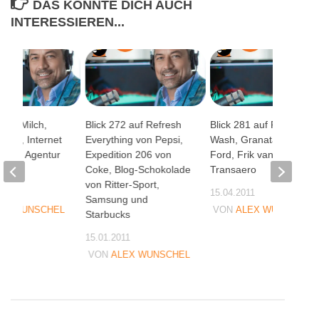
DAS KÖNNTE DICH AUCH
INTERESSIEREN...
 auf Milch,
Blick 272 auf Refresh
Blick 281 auf Plane-
chten, Internet
Everything von Pepsi,
Wash, GranataPet,
d die Agentur
Expedition 206 von
Ford, Frik van Del und
nft
Coke, Blog-Schokolade
Transaero
von Ritter-Sport,
08
15.04.2011
Samsung und
EX WUNSCHEL
VON
ALEX WUNSCHEL
Starbucks
15.01.2011
VON
ALEX WUNSCHEL