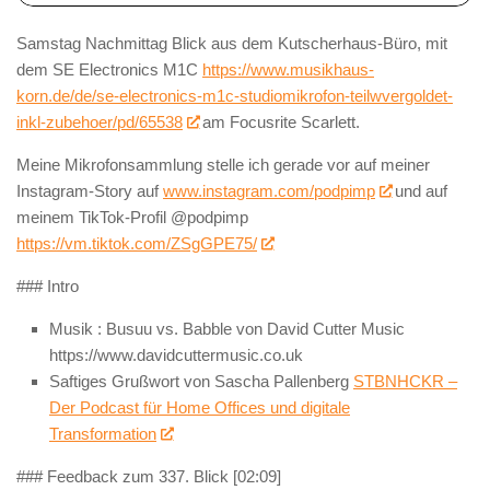
Samstag Nachmittag Blick aus dem Kutscherhaus-Büro, mit
dem SE Electronics M1C
https://www.musikhaus-
korn.de/de/se-electronics-m1c-studiomikrofon-teilwvergoldet-
inkl-zubehoer/pd/65538
am Focusrite Scarlett.
Meine Mikrofonsammlung stelle ich gerade vor auf meiner
Instagram-Story auf
www.instagram.com/podpimp
und auf
meinem TikTok-Profil @podpimp
https://vm.tiktok.com/ZSgGPE75/
### Intro
Musik : Busuu vs. Babble von David Cutter Music
https://www.davidcuttermusic.co.uk
Saftiges Grußwort von Sascha Pallenberg
STBNHCKR –
Der Podcast für Home Offices und digitale
Transformation
### Feedback zum 337. Blick [02:09]