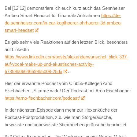
Bei [12:12] demonstriere ich euch kurz auch das Sennheiser
Ambeo Smart Headset für binaurale Aufnahmen
https://de-
de.sennheiser.com/in-ear-kopfhoerer-ohrhoerer-3d-ambeo-
smart-headset
Es gab sehr viele Reaktionen auf den letzten Blick, besonders
auf LinkedIn
https://www.linkedin.com/posts/alexanderwunschel_blick-337-
auf-vocal-make-up-und-akustisches-activity-
6735990664669995008-25dx
.
Hier der erwähnte Podcast vom Club55-Kollegen Arno
Fischbacher: „Stimme wirkt! Der Podcast mit Arno Fischbacher
https://arno-fischbacher.com/podcast/
In der nächsten Episode dann mehr zur Hexenküche der
Podcast-Postproduktion, z.b. wie man Störgeräusche,
bewusste und unbewusste Stimmnebengeräusche bearbeitet.
### Outro: Kommentar: „Die Wackness zweier Werbe-Ottos“