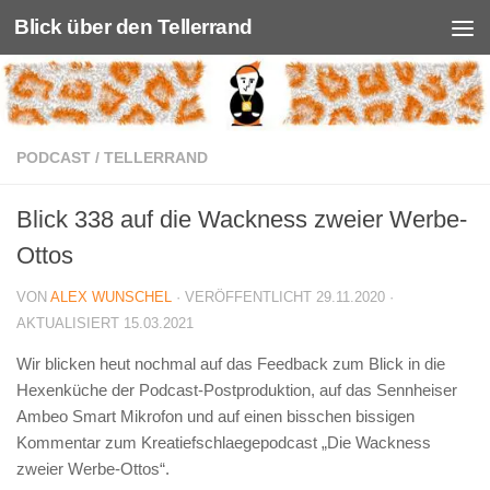
Blick über den Tellerrand
Unter dem Inhalt
PODCAST
/
TELLERRAND
Blick 338 auf die Wackness zweier Werbe-
Ottos
VON
ALEX WUNSCHEL
· VERÖFFENTLICHT
29.11.2020
·
AKTUALISIERT
15.03.2021
Wir blicken heut nochmal auf das Feedback zum Blick in die
Hexenküche der Podcast-Postproduktion, auf das Sennheiser
Ambeo Smart Mikrofon und auf einen bisschen bissigen
Kommentar zum Kreatiefschlaegepodcast „Die Wackness
zweier Werbe-Ottos“.