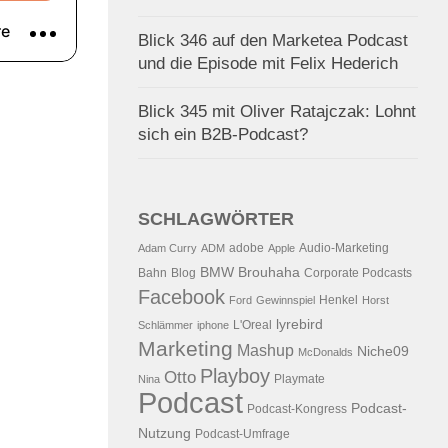
Blick 346 auf den Marketea Podcast
und die Episode mit Felix Hederich
Blick 345 mit Oliver Ratajczak: Lohnt
sich ein B2B-Podcast?
SCHLAGWÖRTER
adobe
Audio-Marketing
Adam Curry
ADM
Apple
BMW
Brouhaha
Bahn
Blog
Corporate Podcasts
Facebook
Henkel
Ford
Gewinnspiel
Horst
lyrebird
L'Oreal
Schlämmer
iphone
Marketing
Mashup
Niche09
McDonalds
Playboy
Otto
Playmate
Nina
Podcast
Podcast-
Podcast-Kongress
Nutzung
Podcast-Umfrage