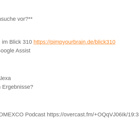
hsuche vor?**
e im Blick 310
https://pimpyourbrain.de/blick310
oogle Assist
Alexa
n Ergebnisse?
 im DMEXCO Podcast
https://overcast.fm/+OQqVJ06Ik/19: