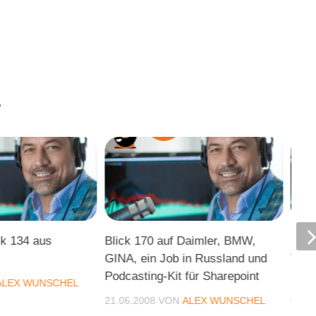
.
k 134 aus
Blick 170 auf Daimler, BMW,
Blic
GINA, ein Job in Russland und
Tchi
Podcasting-Kit für Sharepoint
und
ALEX WUNSCHEL
21.06.2008
VON
ALEX WUNSCHEL
04.0