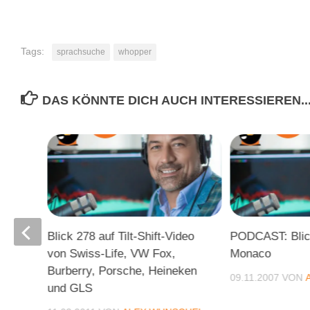
Tags:
sprachsuche
whopper
DAS KÖNNTE DICH AUCH INTERESSIEREN..
rte
Blick 278 auf Tilt-Shift-Video
PODCAST: Blic
von Swiss-Life, VW Fox,
Monaco
nd
Burberry, Porsche, Heineken
09.11.2007
VON
und GLS