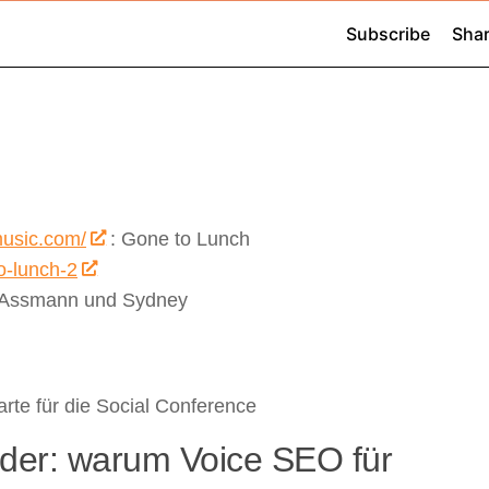
music.com/
: Gone to Lunch
o-lunch-2
h Assmann und Sydney
te für die Social Conference
Oder: warum Voice SEO für