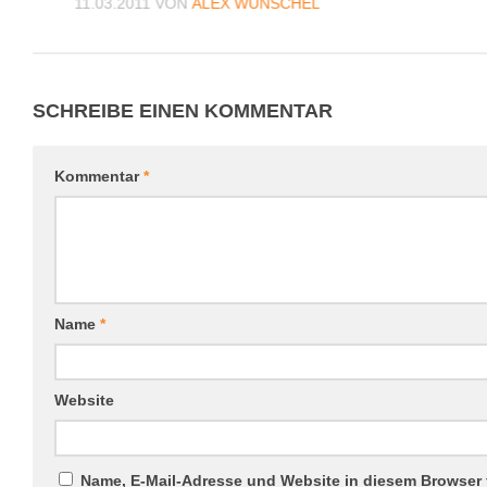
CHEL
11.03.2011
VON
ALEX WUNSCHEL
SCHREIBE EINEN KOMMENTAR
Kommentar
*
Name
*
Website
Name, E-Mail-Adresse und Website in diesem Browser