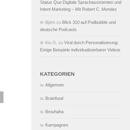
Status Quo Digitale Sprachassistenten und
Intent Marketing – Mit Robert C. Mendez
Björn
zu
Blick 310 auf Podbubble und
deutsche Podcasts
Kiu G.
zu
Viral durch Personalisierung:
Einige Beispiele individualisierbarer Videos
KATEGORIEN
Allgemein
Brainfood
k 162 auf Podcastnutzung,
Der 40. Blick – Playboy-
bo-Ideas, Quotenklicks
Podcast, Passionata und
Brouhaha
 SAP-Song
Computerwoche
5.2008
VON
ALEX WUNSCHEL
16.11.2005
VON
ALEX WUNSCHE
Kampagnen