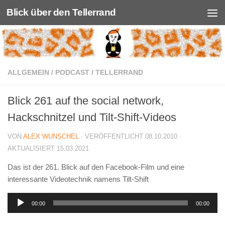
Blick über den Tellerrand
Unter dem Inhalt
ALLGEMEIN
/
PODCAST
/
TELLERRAND
Blick 261 auf the social network,
Hackschnitzel und Tilt-Shift-Videos
VON
ALEX WUNSCHEL
· VERÖFFENTLICHT
08.10.2010
·
AKTUALISIERT
15.03.2021
Das ist der 261. Blick auf den Facebook-Film und eine
interessante Videotechnik namens Tilt-Shift
Audio-
00:00
00:00
Player