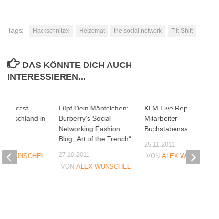
Tags:
Hackschnitzel
Heizomat
the social network
Tilt-Shift
DAS KÖNNTE DICH AUCH
INTERESSIEREN...
. Podcast-
Lüpf Dein Mäntelchen:
KLM Live Reply: Ein
 Deutschland in
Burberry’s Social
Mitarbeiter-
Networking Fashion
Buchstabensalat
Blog „Art of the Trench“
07
25.11.2011
27.10.2011
EX WUNSCHEL
VON
ALEX WUNSCHEL
VON
ALEX WUNSCHEL