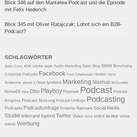
Blick 346 auf den Marketea Podcast und die Episode
mit Felix Hederich
Blick 345 mit Oliver Ratajczak: Lohnt sich ein B2B-
Podcast?
SCHLAGWÖRTER
BMW
Brouhaha
adobe
Audio-Marketing
Bahn
Blog
Adam Curry
ADM
Apple
Facebook
Corporate Podcasts
Henkel
Ford
Gewinnspiel
Horst
Marketing
Mashup
lyrebird
L'Oreal
Schlämmer
iphone
McDonalds
Podcast
Playboy
Otto
Niche09
Playmate
Podcast-
Nina
Podcasting
Podcast-Nutzung
Kongress
Podcast-Umfrage
Podcastumfrage
Social Media
Podcasts
Ramses
Podpimp
Studie
Twitter
tellerrand
toptrnd
voice avatar
Video
voice
voco
Werbung
mimic