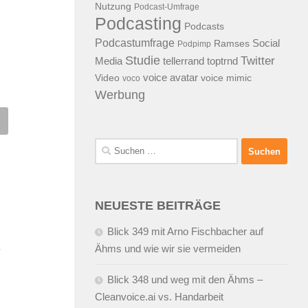
Nutzung
Podcast-Umfrage
Podcasting
Podcasts
Podcastumfrage
Social
Ramses
Podpimp
Studie
Twitter
Media
tellerrand
toptrnd
voice avatar
Video
voice mimic
voco
Werbung
resdner Zukunftsforum
Web 0.5 bei der
 Web 2.0
Bürgerschaftswahl in Hambu
Suchen
6.2008
VON
ALEX WUNSCHEL
05.12.2007
VON
ALEX WUNSCHE
nach:
NEUESTE BEITRÄGE
Blick 349 mit Arno Fischbacher auf
Ähms und wie wir sie vermeiden
Blick 348 und weg mit den Ähms –
Cleanvoice.ai vs. Handarbeit