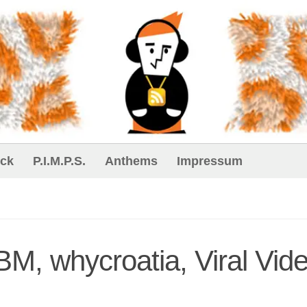
ck
P.I.M.P.S.
Anthems
Impressum
BM, whycroatia, Viral Vid