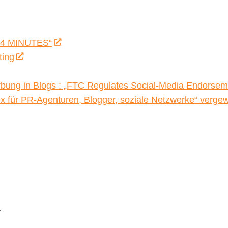
 4 MINUTES“
ting
rbung in Blogs : „FTC Regulates Social-Media Endorsem
ex für PR-Agenturen, Blogger, soziale Netzwerke“ vergew
.