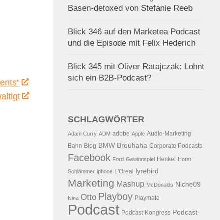
Basen-detoxed von Stefanie Reeb
Blick 346 auf den Marketea Podcast
und die Episode mit Felix Hederich
Blick 345 mit Oliver Ratajczak: Lohnt
sich ein B2B-Podcast?
ents“
altigt
SCHLAGWÖRTER
adobe
Audio-Marketing
Adam Curry
ADM
Apple
BMW
Brouhaha
Bahn
Blog
Corporate Podcasts
Facebook
Henkel
Ford
Gewinnspiel
Horst
lyrebird
L'Oreal
Schlämmer
iphone
Marketing
Mashup
Niche09
McDonalds
Playboy
Otto
Playmate
Nina
Podcast
Podcast-
Podcast-Kongress