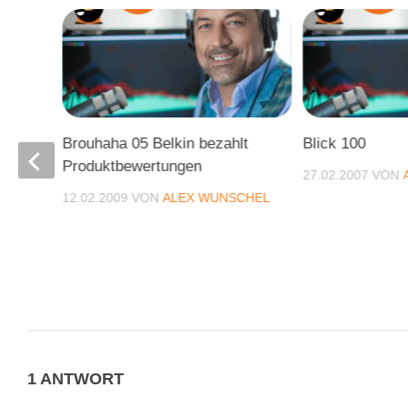
ng
Brouhaha 05 Belkin bezahlt
Blick 100
Produktbewertungen
27.02.2007
VON
CHEL
12.02.2009
VON
ALEX WUNSCHEL
1 ANTWORT