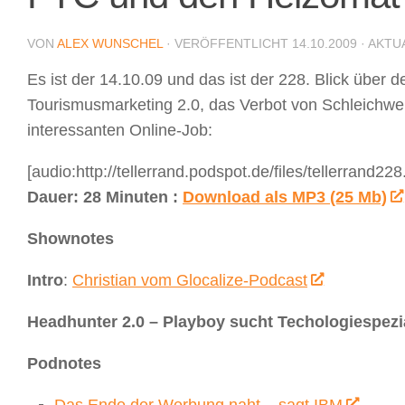
VON
ALEX WUNSCHEL
· VERÖFFENTLICHT
14.10.2009
· AKTU
Es ist der 14.10.09 und das ist der 228. Blick über 
Tourismusmarketing 2.0, das Verbot von Schleichw
interessanten Online-Job:
[audio:http://tellerrand.podspot.de/files/tellerrand22
Dauer: 28 Minuten :
Download als MP3 (25 Mb)
Shownotes
Intro
:
Christian vom Glocalize-Podcast
Headhunter 2.0 – Playboy sucht Techologiespezi
Podnotes
Das Ende der Werbung naht – sagt IBM