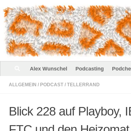
Unter dem Inhalt
Alex Wunschel
Podcasting
Podche
ALLGEMEIN
/
PODCAST
/
TELLERRAND
Blick 228 auf Playboy, I
FTC und den Heizomat