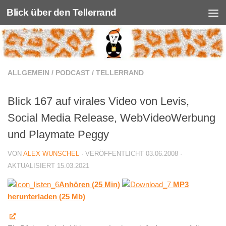
Blick über den Tellerrand
Unter dem Inhalt
ALLGEMEIN
/
PODCAST
/
TELLERRAND
Blick 167 auf virales Video von Levis,
Social Media Release, WebVideoWerbung
und Playmate Peggy
VON
ALEX WUNSCHEL
· VERÖFFENTLICHT
03.06.2008
·
AKTUALISIERT
15.03.2021
Anhören (25 Min)
MP3
herunterladen (25 Mb)