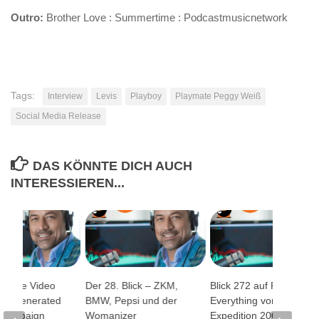
Outro:
Brother Love : Summertime : Podcastmusicnetwork
Tags:
Interview
Levis
Playboy
Playmate Peggy Weiß
Social Media Release
DAS KÖNNTE DICH AUCH
INTERESSIEREN...
ltimate Video
Der 28. Blick – ZKM,
Blick 272 auf Refresh
ser Generated
BMW, Pepsi und der
Everything von Pepsi,
 Campaign
Womanizer
Expedition 206 von