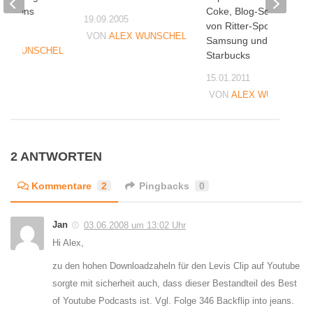
Dingens
Coke, Blog-Schokolade
19.09.2005
von Ritter-Sport,
08
VON
ALEX WUNSCHEL
Samsung und
EX WUNSCHEL
Starbucks
15.01.2011
VON
ALEX WUNSCHEL
2 ANTWORTEN
Kommentare
2
Pingbacks
0
Jan
03.06.2008 um 13:02 Uhr
Hi Alex,
zu den hohen Downloadzaheln für den Levis Clip auf Youtube
sorgte mit sicherheit auch, dass dieser Bestandteil des Best
of Youtube Podcasts ist. Vgl. Folge 346 Backflip into jeans.