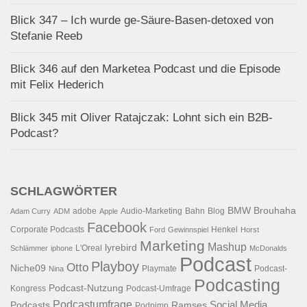
Blick 347 – Ich wurde ge-Säure-Basen-detoxed von
Stefanie Reeb
Blick 346 auf den Marketea Podcast und die Episode
mit Felix Hederich
Blick 345 mit Oliver Ratajczak: Lohnt sich ein B2B-
Podcast?
SCHLAGWÖRTER
BMW
Brouhaha
adobe
Audio-Marketing
Bahn
Blog
Adam Curry
ADM
Apple
Facebook
Corporate Podcasts
Henkel
Ford
Gewinnspiel
Horst
Marketing
Mashup
lyrebird
L'Oreal
Schlämmer
iphone
McDonalds
Podcast
Playboy
Otto
Niche09
Playmate
Podcast-
Nina
Podcasting
Podcast-Nutzung
Kongress
Podcast-Umfrage
Podcastumfrage
Social Media
Podcasts
Ramses
Podpimp