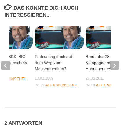
DAS KÖNNTE DICH AUCH
INTERESSIEREN...
4 auf BKK, BIG
Podcasting doch auf
Brouhaha 28: Pril-
i Sonnenschein
dem Weg zum
Kampagne mit
Massenmedium?
Hähnchengeschmack
07
10.03.2009
27.05.2011
EX WUNSCHEL
VON
ALEX WUNSCHEL
VON
ALEX WUNSCHEL
2 ANTWORTEN