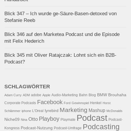
Blick 347 – Ich wurde ge-Säure-Basen-detoxed von
Stefanie Reeb
Blick 346 auf den Marketea Podcast und die Episode
mit Felix Hederich
Blick 345 mit Oliver Ratajczak: Lohnt sich ein B2B-
Podcast?
SCHLAGWÖRTER
BMW
Brouhaha
adobe
Audio-Marketing
Bahn
Blog
Adam Curry
ADM
Apple
Facebook
Corporate Podcasts
Henkel
Ford
Gewinnspiel
Horst
Marketing
Mashup
lyrebird
L'Oreal
Schlämmer
iphone
McDonalds
Podcast
Playboy
Otto
Niche09
Playmate
Podcast-
Nina
Podcasting
Podcast-Nutzung
Kongress
Podcast-Umfrage