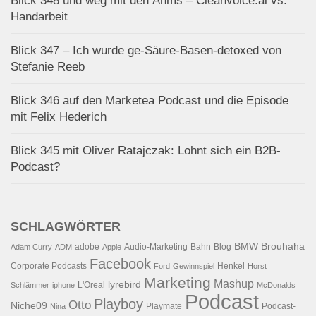
Blick 348 und weg mit den Ähms – Cleanvoice.ai vs.
Handarbeit
Blick 347 – Ich wurde ge-Säure-Basen-detoxed von
Stefanie Reeb
Blick 346 auf den Marketea Podcast und die Episode
mit Felix Hederich
Blick 345 mit Oliver Ratajczak: Lohnt sich ein B2B-
Podcast?
SCHLAGWÖRTER
BMW
Brouhaha
adobe
Audio-Marketing
Bahn
Blog
Adam Curry
ADM
Apple
Facebook
Corporate Podcasts
Henkel
Ford
Gewinnspiel
Horst
Marketing
Mashup
lyrebird
L'Oreal
Schlämmer
iphone
McDonalds
Podcast
Playboy
Otto
Niche09
Playmate
Podcast-
Nina