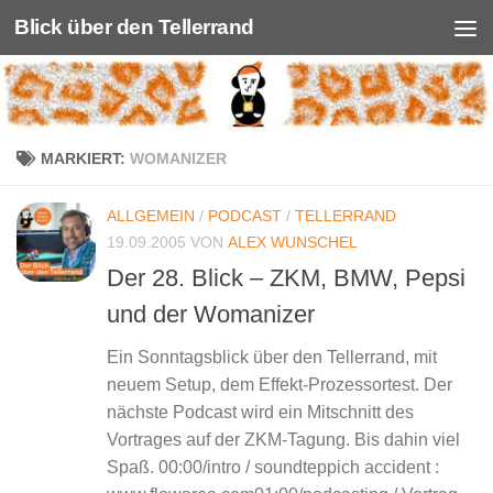
Blick über den Tellerrand
Unter dem Inhalt
MARKIERT:
WOMANIZER
ALLGEMEIN
/
PODCAST
/
TELLERRAND
19.09.2005
VON
ALEX WUNSCHEL
Der 28. Blick – ZKM, BMW, Pepsi
und der Womanizer
Ein Sonntagsblick über den Tellerrand, mit
neuem Setup, dem Effekt-Prozessortest. Der
nächste Podcast wird ein Mitschnitt des
Vortrages auf der ZKM-Tagung. Bis dahin viel
Spaß. 00:00/intro / soundteppich accident :