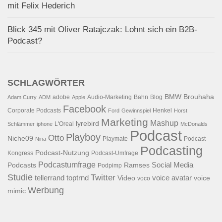
mit Felix Hederich
Blick 345 mit Oliver Ratajczak: Lohnt sich ein B2B-
Podcast?
SCHLAGWÖRTER
BMW
Brouhaha
adobe
Audio-Marketing
Bahn
Blog
Adam Curry
ADM
Apple
Facebook
Corporate Podcasts
Henkel
Ford
Gewinnspiel
Horst
Marketing
Mashup
lyrebird
L'Oreal
Schlämmer
iphone
McDonalds
Podcast
Playboy
Otto
Niche09
Playmate
Podcast-
Nina
Podcasting
Podcast-Nutzung
Kongress
Podcast-Umfrage
Podcastumfrage
Social Media
Podcasts
Ramses
Podpimp
Studie
Twitter
tellerrand
toptrnd
voice avatar
Video
voice
voco
Werbung
mimic