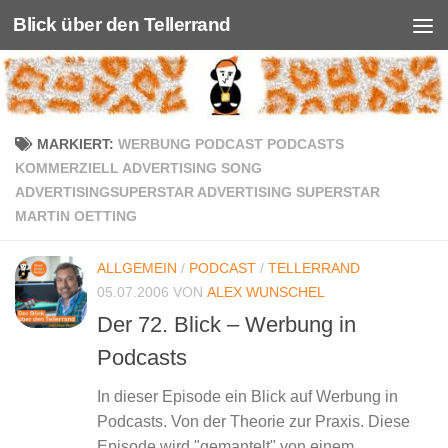
Blick über den Tellerrand
Unter dem Inhalt
MARKIERT:
WERBUNG PODCAST PODCASTS
KOMMERZIELL ADVERTISING SONG
ADVERTISINGSUPERSTAR ADVERTISING SUPERSTAR
MARTIN OETTING
ALLGEMEIN
/
PODCAST
/
TELLERRAND
05.07.2006
VON
ALEX WUNSCHEL
Der 72. Blick – Werbung in
Podcasts
In dieser Episode ein Blick auf Werbung in
Podcasts. Von der Theorie zur Praxis. Diese
Episode wird "gemantelt" von einem