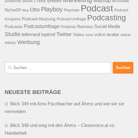
Mashup
lyrebird
L'Oreal
Schlämmer
iphone
McDonalds
Podcast
Playboy
Otto
Niche09
Playmate
Podcast-
Nina
Podcasting
Podcast-Nutzung
Kongress
Podcast-Umfrage
Podcastumfrage
Social Media
Podcasts
Ramses
Podpimp
Studie
Twitter
tellerrand
toptrnd
voice avatar
Video
voice
voco
Werbung
mimic
Suchen
nach:
NEUESTE BEITRÄGE
Blick 349 mit Arno Fischbacher auf Ähms und wie wir sie
vermeiden
Blick 348 und weg mit den Ähms – Cleanvoice.ai vs.
Handarbeit