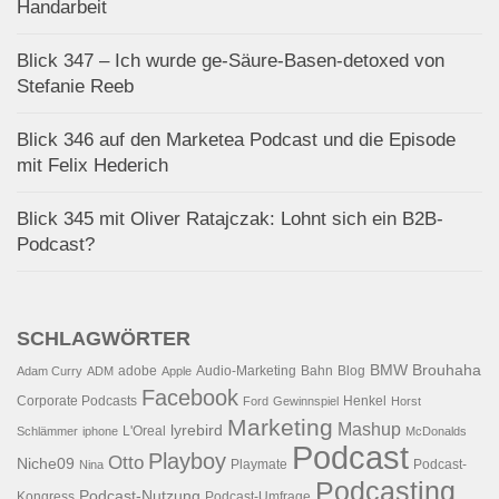
Handarbeit
Blick 347 – Ich wurde ge-Säure-Basen-detoxed von
Stefanie Reeb
Blick 346 auf den Marketea Podcast und die Episode
mit Felix Hederich
Blick 345 mit Oliver Ratajczak: Lohnt sich ein B2B-
Podcast?
SCHLAGWÖRTER
BMW
Brouhaha
adobe
Audio-Marketing
Bahn
Blog
Adam Curry
ADM
Apple
Facebook
Corporate Podcasts
Henkel
Ford
Gewinnspiel
Horst
Marketing
Mashup
lyrebird
L'Oreal
Schlämmer
iphone
McDonalds
Podcast
Playboy
Otto
Niche09
Playmate
Podcast-
Nina
Podcasting
Podcast-Nutzung
Kongress
Podcast-Umfrage