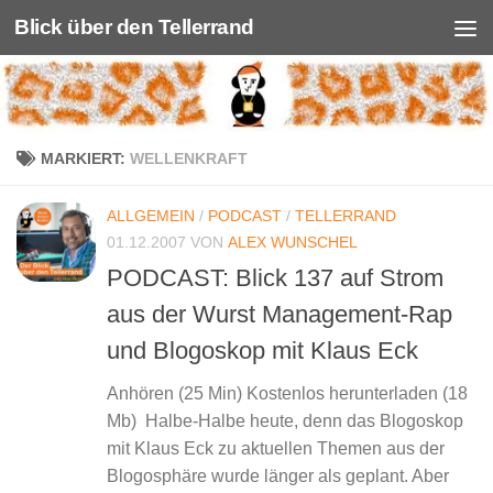
Blick über den Tellerrand
Unter dem Inhalt
MARKIERT:
WELLENKRAFT
ALLGEMEIN
/
PODCAST
/
TELLERRAND
01.12.2007
VON
ALEX WUNSCHEL
PODCAST: Blick 137 auf Strom
aus der Wurst Management-Rap
und Blogoskop mit Klaus Eck
Anhören (25 Min) Kostenlos herunterladen (18
Mb) Halbe-Halbe heute, denn das Blogoskop
mit Klaus Eck zu aktuellen Themen aus der
Blogosphäre wurde länger als geplant. Aber