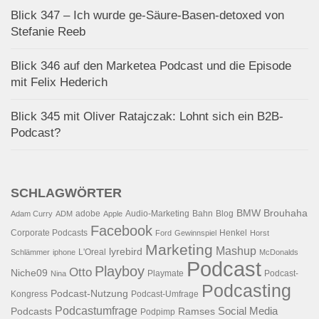
Blick 347 – Ich wurde ge-Säure-Basen-detoxed von
Stefanie Reeb
Blick 346 auf den Marketea Podcast und die Episode
mit Felix Hederich
Blick 345 mit Oliver Ratajczak: Lohnt sich ein B2B-
Podcast?
SCHLAGWÖRTER
BMW
Brouhaha
adobe
Audio-Marketing
Bahn
Blog
Adam Curry
ADM
Apple
Facebook
Corporate Podcasts
Henkel
Ford
Gewinnspiel
Horst
Marketing
Mashup
lyrebird
L'Oreal
Schlämmer
iphone
McDonalds
Podcast
Playboy
Otto
Niche09
Playmate
Podcast-
Nina
Podcasting
Podcast-Nutzung
Kongress
Podcast-Umfrage
Podcastumfrage
Social Media
Podcasts
Ramses
Podpimp