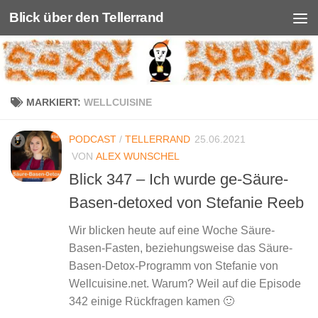
Blick über den Tellerrand
Unter dem Inhalt
MARKIERT:
WELLCUISINE
PODCAST
/
TELLERRAND
25.06.2021
VON
ALEX WUNSCHEL
Blick 347 – Ich wurde ge-Säure-
Basen-detoxed von Stefanie Reeb
Wir blicken heute auf eine Woche Säure-
Basen-Fasten, beziehungsweise das Säure-
Basen-Detox-Programm von Stefanie von
Wellcuisine.net. Warum? Weil auf die Episode
342 einige Rückfragen kamen 🙂